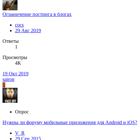
Ограничение постинга в блогах
cocs
29 Авг 2019
Ответы
1
Просмотры
4K
19 Окт 2019
sairon
S
Опрос
Нужны ли форуму мобильные приложения для Android и iOS?
V_R
29 Сен 2015