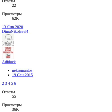
Ответы
22
Просмотры
62K
13 Янв 2020
DimaNikolaevi4
Adblock
nekromantos
19 Сен 2015
2
3
4
5
6
Ответы
55
Просмотры
36K