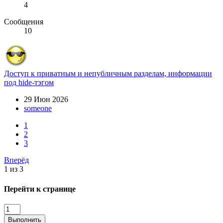
4
Сообщения
10
Доступ к приватным и непубличным разделам, информации
под hide-тэгом
29 Июн 2026
someone
1
2
3
Вперёд
1 из 3
Перейти к странице
Выполнить