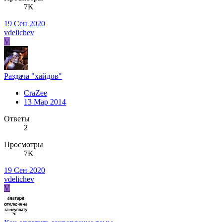
7K
19 Сен 2020
vdelichev
V
Раздача "хайдов"
CraZee
13 Мар 2014
Ответы
2
Просмотры
7K
19 Сен 2020
vdelichev
V