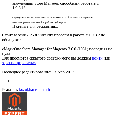
зануленный Store Manager, способный работать с
1.9.3.1?
Обращаю внимание, что я не выпрашиваю скрытый контент, а интересуюсь
наличием ровно зануленной и работающей версии.
Нажмите для раскрытия...
Стоит версия 2.25 и никаких проблем в работе с 1.9.3.2 не
обнаружил
eMagicOne Store Manager for Magento 3.6.0 (1931) последняя не
нулл
Для просмотра скрытого содержимого вы должны
войти
или
зарегистрироваться
.
Последнее редактирование:
13 Апр 2017
Реакции:
kozukhar
и
dmmth