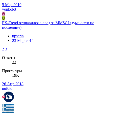
5 Мар 2019
vonkolot
V
U
FX-Trend отправился в след за MMSCI (думаю это не
последние)
upsarin
23 Мар 2015
2
3
Ответы
22
Просмотры
19K
26 Апр 2018
nufoto