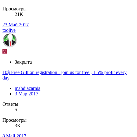
Просмотры
21K
23 Май 2017
toolive
M
Закрыта
10$ Free Gift on registration - join us for free , 1.5% profit every
day
mahdiazarnia
3 Мар 2017
Ответы
5
Просмотры
3K
8 Май 2017