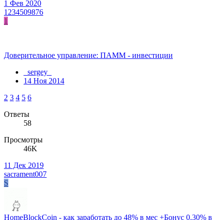
1 Фев 2020
1234509876
1
Доверительное управление: ПАММ - инвестиции
_sergey_
14 Ноя 2014
2
3
4
5
6
Ответы
58
Просмотры
46K
11 Дек 2019
sacrament007
S
HomeBlockCoin - как заработать до 48% в мес +Бонус 0.30% в