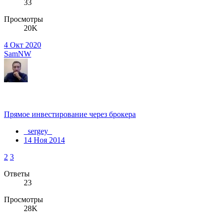
33
Просмотры
20K
4 Окт 2020
SamNW
Прямое инвестирование через брокера
_sergey_
14 Ноя 2014
2
3
Ответы
23
Просмотры
28K