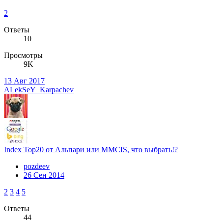
2
Ответы
10
Просмотры
9K
13 Авг 2017
ALekSeY_Karpachev
Index Top20 от Альпари или MMCIS, что выбрать!?
pozdeev
26 Сен 2014
2
3
4
5
Ответы
44