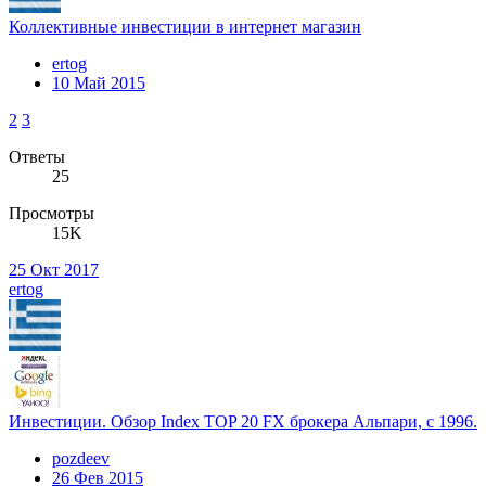
Коллективные инвестиции в интернет магазин
ertog
10 Май 2015
2
3
Ответы
25
Просмотры
15K
25 Окт 2017
ertog
Инвестиции. Обзор Index TOP 20 FX брокера Альпари, с 1996.
pozdeev
26 Фев 2015