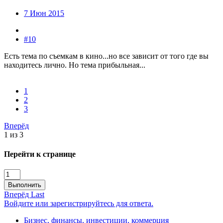
7 Июн 2015
#10
Есть тема по съемкам в кино...но все зависит от того где вы
находитесь лично. Но тема прибыльная...
1
2
3
Вперёд
1 из 3
Перейти к странице
Выполнить
Вперёд
Last
Войдите или зарегистрируйтесь для ответа.
Бизнес, финансы, инвестиции, коммерция