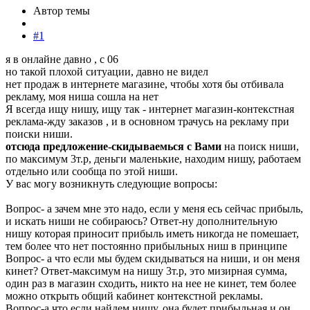
Автор темы
#1
я в онлайне давно , с 06
но такой плохой ситуации, давно не видел
нет продаж в интернете магазине, чтобы хотя бы отбивала
рекламу, моя ниша сошла на нет
Я всегда ищу нишу, ищу так - интернет магазин-контекстная
реклама-жду заказов , и в основном трачусь на рекламу при
поиски ниши.
отсюда предложение-скидываемься с Вами
на поиск ниши,
по максимум 3т.р, деньги маленькие, находим нишу, работаем
отдельно или сообща по этой ниши.
У вас могу возникнуть следующие вопросы:
Вопрос- а зачем мне это надо, если у меня есь сейчас прибыль,
и искать ниши не собираюсь? Ответ-ну дополнительную
нишу которая приносит прибыль иметь никогда не помешает,
тем более что нет постоянно прибыльных ниш в принципе
Вопрос- а что если мы будем скидываться на ниши, и он меня
кинет? Ответ-максимум на нишу 3т.р, это мизирная сумма,
один раз в магазин сходить, никто на нее не кинет, тем более
можно открыть общий кабинет контекстной рекламы.
Вопрос-а что если найдем нишу, она будет прибыльная и он