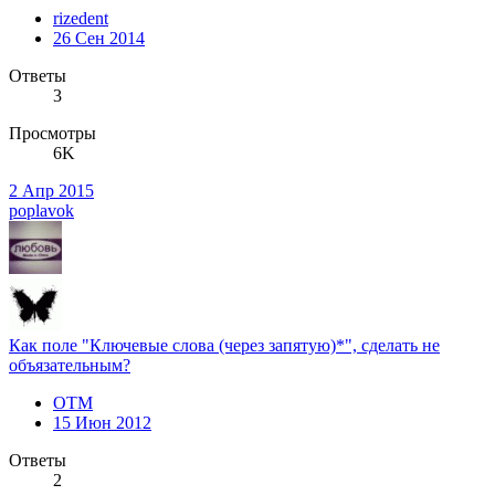
rizedent
26 Сен 2014
Ответы
3
Просмотры
6K
2 Апр 2015
poplavok
Как поле "Ключевые слова (через запятую)*", сделать не
объязательным?
OTM
15 Июн 2012
Ответы
2