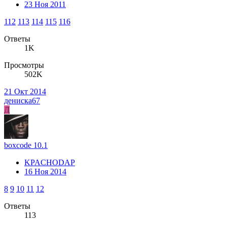
23 Ноя 2011
112
113
114
115
116
Ответы
1K
Просмотры
502K
21 Окт 2014
дениска67
Д
boxcode 10.1
KPACHODAP
16 Ноя 2014
8
9
10
11
12
Ответы
113