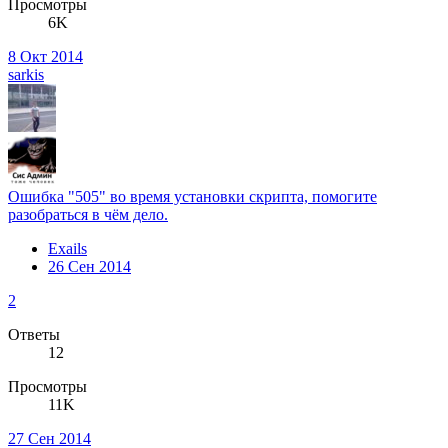
Просмотры
6K
8 Окт 2014
sarkis
Ошибка "505" во время установки скрипта, помогите
разобраться в чём дело.
Exails
26 Сен 2014
2
Ответы
12
Просмотры
11K
27 Сен 2014