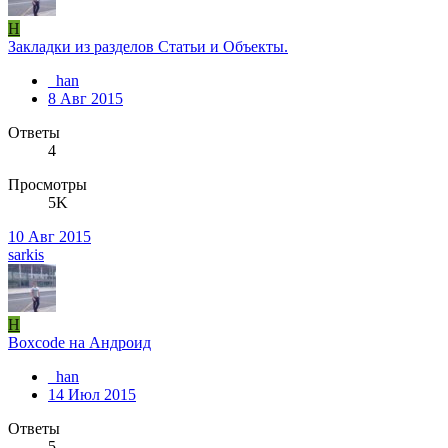
H
Закладки из разделов Статьи и Объекты.
_han
8 Авг 2015
Ответы
4
Просмотры
5K
10 Авг 2015
sarkis
H
Boxcode на Андроид
_han
14 Июл 2015
Ответы
5