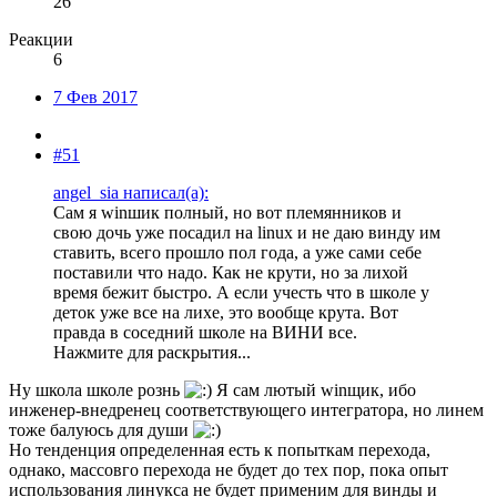
26
Реакции
6
7 Фев 2017
#51
angel_sia написал(а):
Сам я winшик полный, но вот племянников и
свою дочь уже посадил на linux и не даю винду им
ставить, всего прошло пол года, а уже сами себе
поставили что надо. Как не крути, но за лихой
время бежит быстро. А если учесть что в школе у
деток уже все на лихе, это вообще крута. Вот
правда в соседний школе на ВИНИ все.
Нажмите для раскрытия...
Ну школа школе рознь
Я сам лютый winщик, ибо
инженер-внедренец соответствующего интегратора, но линем
тоже балуюсь для души
Но тенденция определенная есть к попыткам перехода,
однако, массовго перехода не будет до тех пор, пока опыт
использования линукса не будет применим для винды и