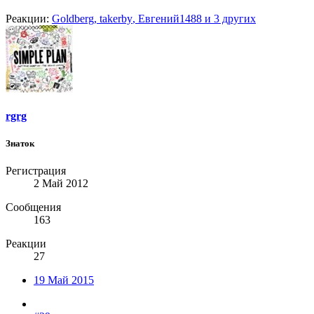
Реакции:
Goldberg
,
takerby
,
Евгений1488
и 3 других
rgrg
Знаток
Регистрация
2 Май 2012
Сообщения
163
Реакции
27
19 Май 2015