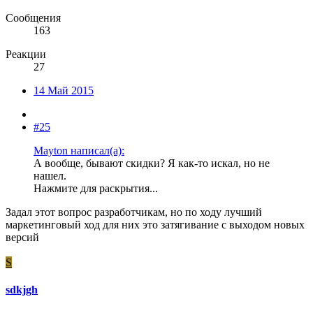
Сообщения
163
Реакции
27
14 Май 2015
#25
Mayton написал(а):
А вообще, бывают скидки? Я как-то искал, но не
нашел.
Нажмите для раскрытия...
Задал этот вопрос разработчикам, но по ходу лучший
маркетинговый ход для них это затягивание с выходом новых
версий
S
sdkjgh