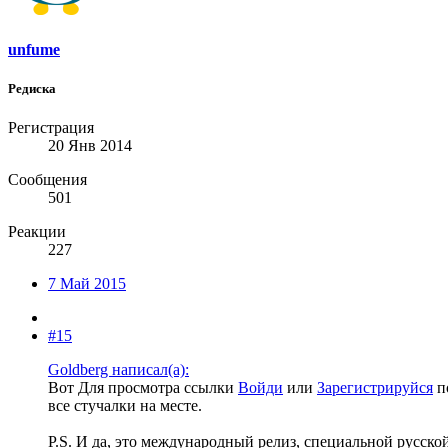
unfume
Редиска
Регистрация
20 Янв 2014
Сообщения
501
Реакции
227
7 Май 2015
#15
Goldberg написал(а):
Вот
Для просмотра ссылки
Войди
или
Зарегистрируйся
по
все стучалки на месте.
P.S. И да, это международный релиз, специальной русской