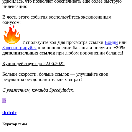
удвоилась, что позволяет обеспечивать еще более быструю
индексацию.
В честь этого события воспользуйтесь эксклюзивным
бонусом:
Используйте код
Для просмотра ссылки
Войди
или
Зарегистрируйся
при пополнении баланса и получите
+20%
дополнительных ссылок
при любом пополнении баланса!
Купон действует до 22.06.2025
Больше скорости, больше ссылок — улучшайте свои
результаты без дополнительных затрат!
С уважением, команда SpeedyIndex.
D
drdrdr
Куратор темы