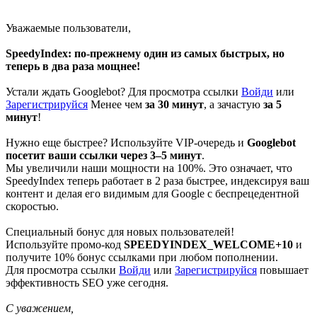
Уважаемые пользователи,
SpeedyIndex: по-прежнему один из самых быстрых, но
теперь в два раза мощнее!
Устали ждать Googlebot?
Для просмотра ссылки
Войди
или
Зарегистрируйся
Менее чем
за 30 минут
, а зачастую
за 5
минут
!
Нужно еще быстрее? Используйте VIP-очередь и
Googlebot
посетит ваши ссылки через 3–5 минут
.
Мы увеличили наши мощности на 100%. Это означает, что
SpeedyIndex теперь работает в 2 раза быстрее, индексируя ваш
контент и делая его видимым для Google с беспрецедентной
скоростью.
Специальный бонус для новых пользователей!
Используйте промо-код
SPEEDYINDEX_WELCOME+10
и
получите 10% бонус ссылками при любом пополнении.
Для просмотра ссылки
Войди
или
Зарегистрируйся
повышает
эффективность SEO уже сегодня.
С уважением,