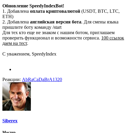
Обновление SpeedyIndexBot!
1. Добавлена
оплата криптовалютой
(USDT, BTC, LTC,
ETH)
2. Добавлена
английская версия бота
. Для смены языка
пришлите боту команду /start
Для тех кто еще не знаком с нашим ботом, приглашаем
проверить функционал и возможности сервиса.
100 ссылок
даем на тест
.
С уважением, SpeedyIndex
Реакции:
AbRaCaDaBrA1320
Siberex
Мастер