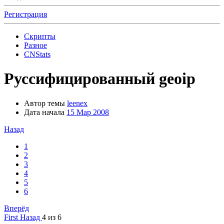
Регистрация
Скрипты
Разное
CNStats
Руссифицированный geoip
Автор темы
leenex
Дата начала
15 Мар 2008
Назад
1
2
3
4
5
6
Вперёд
First
Назад
4 из 6