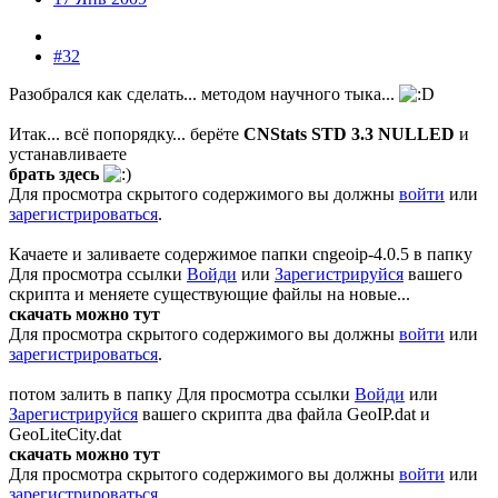
#32
Разобрался как сделать... методом научного тыка...
Итак... всё попорядку... берёте
CNStats STD 3.3 NULLED
и
устанавливаете
брать здесь
Для просмотра скрытого содержимого вы должны
войти
или
зарегистрироваться
.
Качаете и заливаете содержимое папки cngeoip-4.0.5 в папку
Для просмотра ссылки
Войди
или
Зарегистрируйся
вашего
скрипта и меняете существующие файлы на новые...
скачать можно тут
Для просмотра скрытого содержимого вы должны
войти
или
зарегистрироваться
.
потом залить в папку
Для просмотра ссылки
Войди
или
Зарегистрируйся
вашего скрипта два файла GeoIP.dat и
GeoLiteCity.dat
скачать можно тут
Для просмотра скрытого содержимого вы должны
войти
или
зарегистрироваться
.