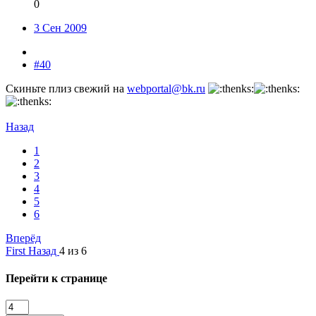
0
3 Сен 2009
#40
Скиньте плиз свежий на
webportal@bk.ru
Назад
1
2
3
4
5
6
Вперёд
First
Назад
4 из 6
Перейти к странице