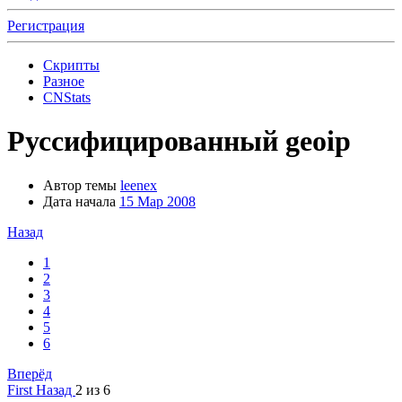
Регистрация
Скрипты
Разное
CNStats
Руссифицированный geoip
Автор темы
leenex
Дата начала
15 Мар 2008
Назад
1
2
3
4
5
6
Вперёд
First
Назад
2 из 6