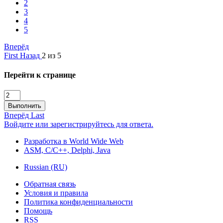
2
3
4
5
Вперёд
First
Назад
2 из 5
Перейти к странице
Выполнить
Вперёд
Last
Войдите или зарегистрируйтесь для ответа.
Разработка в World Wide Web
ASM, С/С++, Delphi, Java
Russian (RU)
Обратная связь
Условия и правила
Политика конфиденциальности
Помощь
RSS