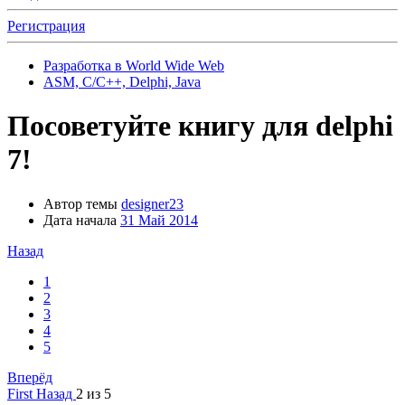
Регистрация
Разработка в World Wide Web
ASM, С/С++, Delphi, Java
Посоветуйте книгу для delphi
7!
Автор темы
designer23
Дата начала
31 Май 2014
Назад
1
2
3
4
5
Вперёд
First
Назад
2 из 5