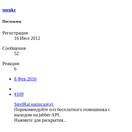
snegkr
Постоялец
Регистрация
16 Июл 2012
Сообщения
52
Реакции
6
8 Фев 2016
#109
SteelRat написал(а):
Порекомендуйте плз бесплатного помошника с
выходом на jabber API.
Нажмите для раскрытия...