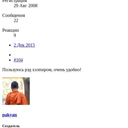
Регистрация
29 Авг 2008
Сообщения
22
Реакции
9
2 Дек 2015
#104
Пользуюсь рэд хэлпиром, очень удобно!
pakyan
Создатель