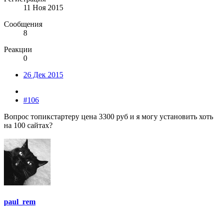
11 Ноя 2015
Сообщения
8
Реакции
0
26 Дек 2015
#106
Вопрос топикстартеру цена 3300 руб и я могу установить хоть
на 100 сайтах?
paul_rem