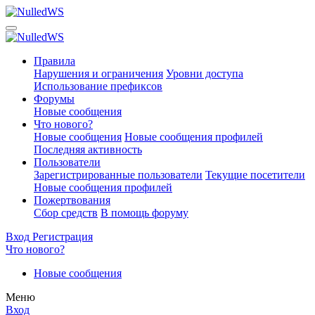
Правила
Нарушения и ограничения
Уровни доступа
Использование префиксов
Форумы
Новые сообщения
Что нового?
Новые сообщения
Новые сообщения профилей
Последняя активность
Пользователи
Зарегистрированные пользователи
Текущие посетители
Новые сообщения профилей
Пожертвования
Сбор средств
В помощь форуму
Вход
Регистрация
Что нового?
Новые сообщения
Меню
Вход