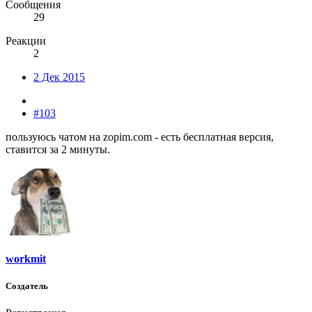
Сообщения
29
Реакции
2
2 Дек 2015
#103
пользуюсь чатом на zopim.com - есть бесплатная версия,
ставится за 2 минуты.
workmit
Создатель