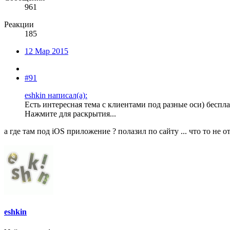
961
Реакции
185
12 Мар 2015
#91
eshkin написал(а):
Есть интересная тема с клиентами под разные оси) беспл
Нажмите для раскрытия...
а где там под iOS приложение ? полазил по сайту ... что то не о
eshkin