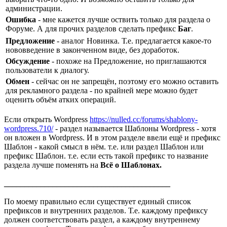
администрации.
Ошибка
- мне кажется лучше оствить только для раздела о
Форуме. А для прочих разделов сделать префикс
Баг
.
Предложение
- аналог Новинка. Т.е. предлагается какое-то
нововведение в законченном виде, без доработок.
Обсуждение
- похоже на Предложение, но приглашаются
пользователи к диалогу.
Обмен
- сейчас он не запрещён, поэтому его можно оставить
для рекламного раздела - по крайней мере можно будет
оценить объём атких операций.
Если открыть Wordpress
https://nulled.cc/forums/shablony-
wordpress.710/
- раздел называется Шаблоны Wordpress - хотя
он вложен в Wordpress. И в этом разделе ввели ещё и префикс
Шаблон - какой смысл в нём. т.е. или раздел Шаблон или
префикс Шаблон. т.е. если есть такой префикс то название
раздела лучше поменять на
Всё о Шаблонах.
_________________________________________
По моему правильно если существует единый список
префиксов и внутренних разделов. Т.е. каждому префиксу
должен соответствовать раздел, а каждому внутреннему