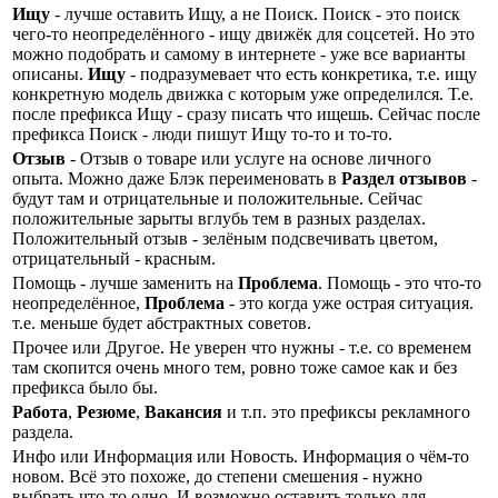
Ищу
- лучше оставить Ищу, а не Поиск. Поиск - это поиск
чего-то неопределённого - ищу движёк для соцсетей. Но это
можно подобрать и самому в интернете - уже все варианты
описаны.
Ищу
- подразумевает что есть конкретика, т.е. ищу
конкретную модель движка с которым уже определился. Т.е.
после префикса Ищу - сразу писать что ищешь. Сейчас после
префикса Поиск - люди пишут Ищу то-то и то-то.
Отзыв
- Отзыв о товаре или услуге на основе личного
опыта. Можно даже Блэк переименовать в
Раздел отзывов
-
будут там и отрицательные и положительные. Сейчас
положительные зарыты вглубь тем в разных разделах.
Положительный отзыв - зелёным подсвечивать цветом,
отрицательный - красным.
Помощь - лучше заменить на
Проблема
. Помощь - это что-то
неопределённое,
Проблема
- это когда уже острая ситуация.
т.е. меньше будет абстрактных советов.
Прочее или Другое. Не уверен что нужны - т.е. со временем
там скопится очень много тем, ровно тоже самое как и без
префикса было бы.
Работа
,
Резюме
,
Вакансия
и т.п. это префиксы рекламного
раздела.
Инфо или Информация или Новость. Информация о чём-то
новом. Всё это похоже, до степени смешения - нужно
выбрать что-то одно. И возможно оставить только для