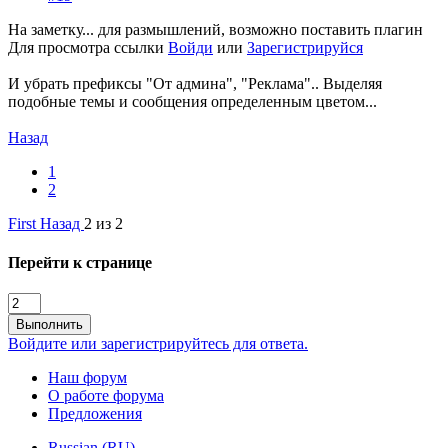
На заметку... для размышлений, возможно поставить плагин
Для просмотра ссылки
Войди
или
Зарегистрируйся
И убрать префиксы "От админа", "Реклама".. Выделяя
подобные темы и сообщения определенным цветом...
Назад
1
2
First
Назад
2 из 2
Перейти к странице
Выполнить
Войдите или зарегистрируйтесь для ответа.
Наш форум
О работе форума
Предложения
Russian (RU)