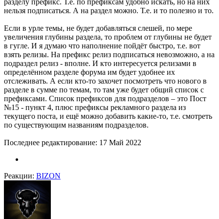
разделу префикс. Т.е. по префиксам удобно искать, но на них
нельзя подписаться. А на раздел можно. Т.е. и то полезно и то.
Если в урле темы, не будет добавляться слешей, по мере
увеличения глубины раздела, то проблем от глубины не будет
в гугле. И я думаю что наполнение пойдёт быстро, т.е. вот
взять релизы. На префикс релиз подписаться невозможно, а на
подраздел релиз - вполне. И кто интересуется релизами в
определённом разделе форума им будет удобнее их
отслеживать. А если кто-то захочет посмотреть что нового в
разделе в сумме по темам, то там уже будет общий список с
префиксами. Список префиксов для подразделов – это Пост
№15 - пункт 4, плюс префиксы рекламного раздела из
текущего поста, и ещё можно добавить какие-то, т.е. смотреть
по существующим названиям подразделов.
Последнее редактирование:
17 Май 2022
Реакции:
BIZON