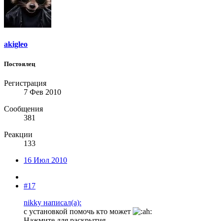
akigleo
Постоялец
Регистрация
7 Фев 2010
Сообщения
381
Реакции
133
16 Июл 2010
#17
nikky написал(а):
с установкой помочь кто может
Нажмите для раскрытия...