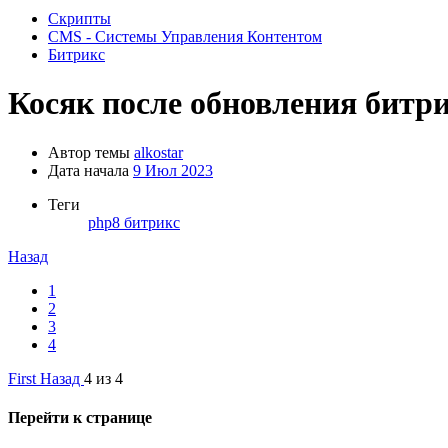
Скрипты
CMS - Системы Управления Контентом
Битрикс
Косяк после обновления битри
Автор темы
alkostar
Дата начала
9 Июл 2023
Теги
php8
битрикс
Назад
1
2
3
4
First
Назад
4 из 4
Перейти к странице