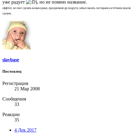
уже радует
), но не помню название.
оффтоп: не смог сделать на выходных, праздновали др подруги, забыл сказать. постараюсь в течении недели
сделать.
slavbase
Постоялец
Регистрация
21 Мар 2008
Сообщения
33
Реакции
35
4 Дек 2017