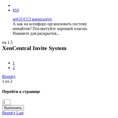
#10
serGUCCI написал(а):
А как на ксенфоро организовать систему
инвайтов? Посоветуйте хороший плагин.
Нажмите для раскрытия...
на 1.5
XenCentral Invite System
1
2
Вперёд
1 из 2
Перейти к странице
Выполнить
Вперёд
Last