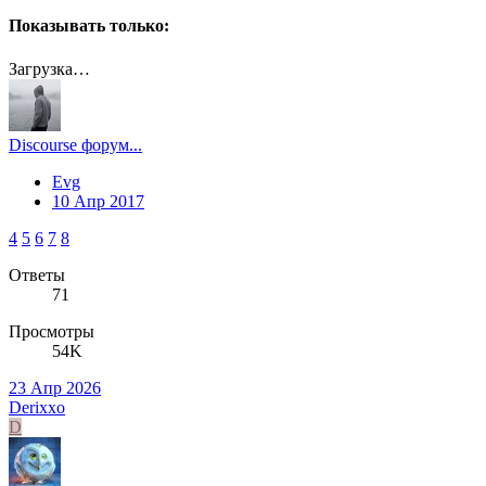
Показывать только:
Загрузка…
Discourse форум...
Evg
10 Апр 2017
4
5
6
7
8
Ответы
71
Просмотры
54K
23 Апр 2026
Derixxo
D