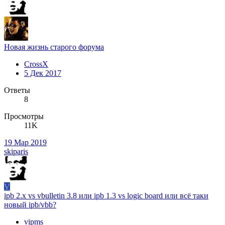
Новая жизнь старого форума
CrossX
5 Дек 2017
Ответы
8
Просмотры
11K
19 Мар 2019
skiparis
V
ipb 2.x vs vbulletin 3.8 или ipb 1.3 vs logic board или всё таки
новый ipb/vbb?
vipms