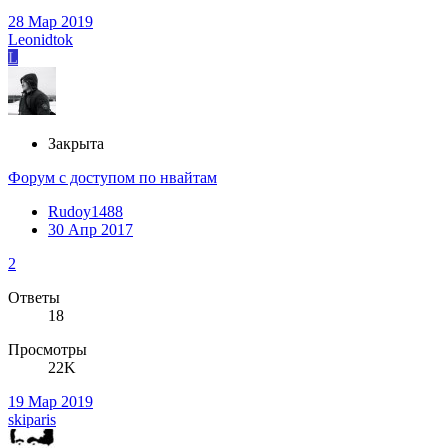
28 Мар 2019
Leonidtok
L
Закрыта
Форум с доступом по нвайтам
Rudoy1488
30 Апр 2017
2
Ответы
18
Просмотры
22K
19 Мар 2019
skiparis