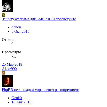
O
Защиту от спама для SMF 2.0.10 посоветуйте
obnon
5 Окт 2015
Ответы
9
Просмотры
7K
25 Мар 2018
Alexz990
A
PhpBB нет вкладки управления расширениями
Genk0
16 Авг 2015