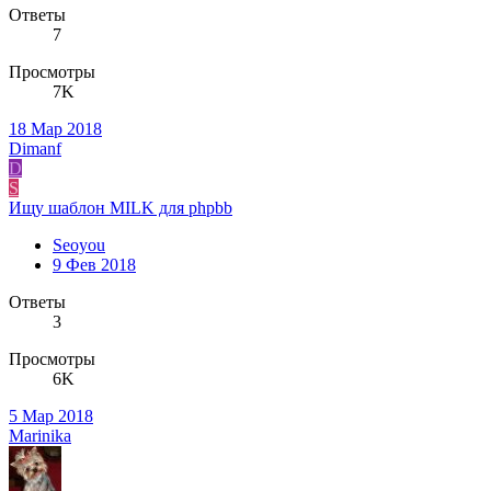
Ответы
7
Просмотры
7K
18 Мар 2018
Dimanf
D
S
Ищу шаблон MILK для phpbb
Seoyou
9 Фев 2018
Ответы
3
Просмотры
6K
5 Мар 2018
Marinika