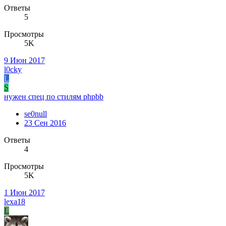
Ответы
5
Просмотры
5K
9 Июн 2017
l0cky
L
S
нужен спец по стилям phpbb
se0null
23 Сен 2016
Ответы
4
Просмотры
5K
1 Июн 2017
lexa18
L