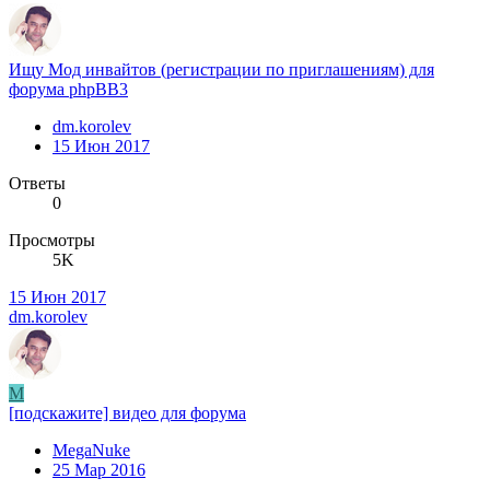
Ищу Мод инвайтов (регистрации по приглашениям) для
форума phpBB3
dm.korolev
15 Июн 2017
Ответы
0
Просмотры
5K
15 Июн 2017
dm.korolev
M
[подскажите] видео для форума
MegaNuke
25 Мар 2016