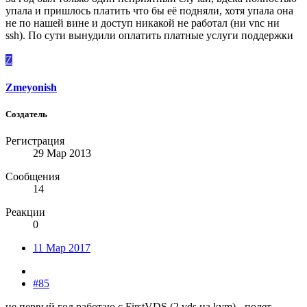
упала и пришлось платить что бы её подняли, хотя упала она
не по нашей вине и доступ никакой не работал (ни vnc ни
ssh). По сути вынудили оплатить платные услуги поддержки
Z
Zmeyonish
Создатель
Регистрация
29 Мар 2013
Сообщения
14
Реакции
0
11 Мар 2017
#85
не первый год работаю с FirstVDS (2 vds на kvm) - полет