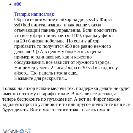
#86
Trampik написал(а):
Обратите внимание в айхор на диск ssd у Фирст
ssd+hdd виртуализация, и как выше указал
отвечающий панель управления. Если подсчитать
это все у фирст получается: 1109, правда у фирст
на 20 гб диска побольше. Но если у айхор
прибавить то получится 950 все равно немного
дешевле!!!)) А в целом у бюджетных цены
примерно одинаковые, как и качество
обслуживания, все зависит от нужного тарифа.
Например у меня 2 гига 2 ядра и 30 ssd выгоднее у
айхор... Т.к. панель нужна еще...
Нажмите для раскрытия...
Только на айхор всякие мелочи тех. поддержка делать не будет
именно поэтому и тарифы такие. В начале все делали, а
теперь беспокоить по путякам нет. А вот на Фирст можно
задолбать просто установите то или другое почистите кэш все
будут делать. Вот и уже от этого тоже плясать нужно.