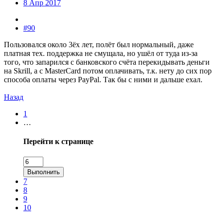
8 Апр 2017
#90
Пользовался около 3ёх лет, полёт был нормальный, даже
платная тех. поддержка не смущала, но ушёл от туда из-за
того, что запарился с банковского счёта перекидывать деньги
на Skrill, а с MasterCard потом оплачивать, т.к. нету до сих пор
способа оплаты через PayPal. Так бы с ними и дальше ехал.
Назад
1
…
Перейти к странице
Выполнить
7
8
9
10