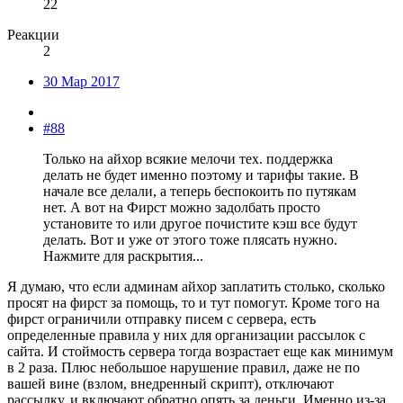
22
Реакции
2
30 Мар 2017
#88
Только на айхор всякие мелочи тех. поддержка
делать не будет именно поэтому и тарифы такие. В
начале все делали, а теперь беспокоить по путякам
нет. А вот на Фирст можно задолбать просто
установите то или другое почистите кэш все будут
делать. Вот и уже от этого тоже плясать нужно.
Нажмите для раскрытия...
Я думаю, что если админам айхор заплатить столько, сколько
просят на фирст за помощь, то и тут помогут. Кроме того на
фирст ограничили отправку писем с сервера, есть
определенные правила у них для организации рассылок с
сайта. И стоймость сервера тогда возрастает еще как минимум
в 2 раза. Плюс небольшое нарушение правил, даже не по
вашей вине (взлом, внедренный скрипт), отключают
рассылку, и включают обратно опять за деньги. Именно из-за