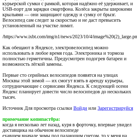
курьерской сумки с рамкой, которая надёжно её удерживает, и
USB-порт для зарядки смартфона. Колёса закрыты широкими
крыльями — они защищают одежду и сумку от брызг.
Велосипед сам следит за скоростью и не даст превысить
установленный на участке лимит.
/https://www.ixbt.com/img/n1/news/2023/10/4/image%20(2)_large.p
Как обещают в Яндексе, электровелосипед можно
использовать в любое время года. Электроника и тормоза
полностью герметичны. Предусмотрен подогрев батареи и
возможность лёгкой замены.
Первые сто серийных велосипедов появятся на улицах
Москвы этой зимой — их смогут взять в аренду курьеры,
сотрудничающие с сервисами Яндекса. К следующей осени
Яндекс планирует довести число велосипедов до нескольких
тысяч.
Источник
Для просмотра ссылки
Войди
или
Зарегистрируйся
примечание копипаст0ра:
когда я несколько лет назад, куря в форточку, впервые увидел
доставщика на обычном велосипеде
ехавшем вначале зимы под падающим снегом, то у меня на