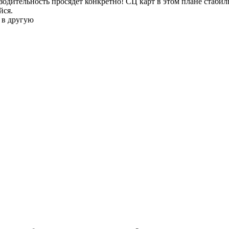
одительность просядет конкретно! СЦ карт в этом плане стабиль
йся.
 в другую