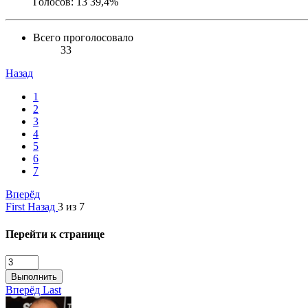
Голосов:
13
39,4%
Всего проголосовало
33
Назад
1
2
3
4
5
6
7
Вперёд
First
Назад
3 из 7
Перейти к странице
Выполнить
Вперёд
Last