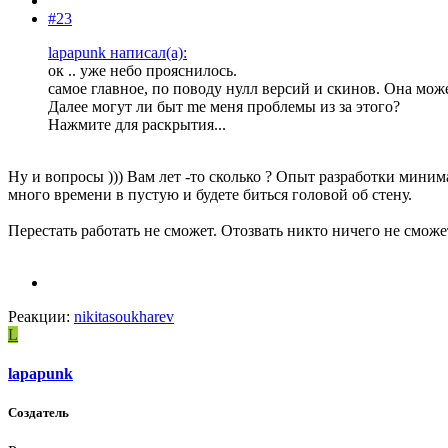
#23
lapapunk написал(а):
ок .. уже небо прояснилось.
самое главное, по поводу нулл версий и скинов. Она может
Далее могут ли быт me меня проблемы из за этого?
Нажмите для раскрытия...
Ну и вопросы ))) Вам лет -то сколько ? Опыт разработки мини
много времени в пустую и будете биться головой об стену.
Перестать работать не сможет. Отозвать никто ничего не сможет
Реакции:
nikitasoukharev
L
lapapunk
Создатель