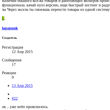
наличии боьшого кол-ва товаров и работающих яильтров происз
функционала. качай нулл версию, ищи быстрый хостинг и раду
зы Через эксель ты смоежшь перенсти товары из одной систему
L
lapapunk
Создатель
Регистрация
12 Апр 2015
Сообщения
17
Реакции
0
13 Апр 2015
#22
ок .. уже небо прояснилось.