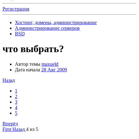
Регистрация
Хостинг, домены, администрирование
Администрирование серверов
BSD
что выбрать?
Автор темы
maxueld
Дата начала
28 Авг 2009
Назад
1
2
3
4
5
Вперёд
First
Назад
4 из 5