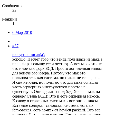
Сообщения
22
Реакции
1
6 Мар 2010
#37
redeyer написал(а):
хорошо. Насчет того что венда появилась из мака в
первый раз слышу если честно). А вот мак - это не
что иное как форк БСД. Просто допиленная эплом
для конечного юзера. Потому что мак это
пользовательская система, но никак не серверная.
Я сам не юзал, но полагаю что для мака большая
часть серверных инструментов просто не
существует. Они сделаны под бсд. Хочешь мак на
сервер? Ставь БСД)) Это и есть серверная макось.
К слову о серверных системах - все они юниксы.
Есть еще солярка - сановская система, есть aix -
ibm-овская, есть hp-ux - от hewlett packard. Это все
юниксы. Суть - одно и то же. Линух - тоже юникс.