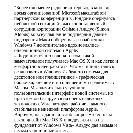
"Более или менее рядовое интервью, взятое во
время организованной Microsoft масштабной
партнерской конференции в Лондоне обернулось
небольшой сенсацией: высокопоставленный
сотрудник корпорации Саймон Альдус (Simon
Aldous) во всеуслышание подтвердил давние
подозрения Мак-сообщества - разработчики
Windows 7 действительно вдохновлялись
операционной системой Apple:
- Люди постоянно говорят о том, какой
замечательной получилась Mac OS X и как легко и
комфортно в ней работать. Что мы и попытались
реализовать в Windows 7 - будь то система для
десктопов или планшетников - графическая
оболочка, внешне и по ощущениями сравнимая с
Маком. Мы значительно улучшили
пользовательский интерфейс новой системы, но
при этом он базируется на очень надежных
технологиях Vista, которая, работает намного
стабильнее нынешней платформы Apple.
Впрочем, на заданный в лоб вопрос «то есть вы
взяли дизайн Mac OS X и водрузили его на
фундамент от Windows Vista» Альдус дал весьма и
весьма уклончивый ответ: