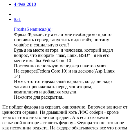
4 Фев 2010
#31
FroshaS написал(а):
Фряха Фряхой, ну а если мне необходимо просто
поставить сервер, запустить видеосайт, по типу
youtube и социальную сеть?
Будь я на месте автора, и человека, который задал
вопрос, что выбрать "mac, linux, BSD" - я на его
месте взял бы Fedora Core 10
Постоянно использую менеджер пакетов
yum
.
На сервере(Fedora Core 10) и на дескопе(Asp Linux
14)
Имхо, это тот идеаальный вариант, когда не надо
часами просиживать перед монитором,
компилируя и добавляя модули.
Нажмите для раскрытия...
Не пойдет федора на сервант, однозначно. Впрочем зависит от
ценности сервака. На домашний хоть ЛФС собери - кроме
тебя от этого никто не пострадает. А в если скажем в
серьезной конторе - ставить федору... Федора это не что иное
как песочница редхата. На федоре обкатывается все что потом