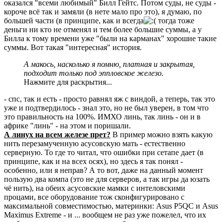
оказался "всеми любимый" Билл Гейтс. Потом суды, не суды -
короче всё так и замяли (в нете мало про это), я думаю, по
большей части (в принципе, как и всегда
тогда тоже
деньги ни кто не отменял и тем более большие суммы, а у
Билла к тому времени уже "были на карманах" хорошие такие
суммы. Вот такая "интересная" история.
А макось, насколько я помню, платная и закрытая,
подходит только под эппловское железо.
Нажмите для раскрытия...
- спс, так и есть - просто равнял яж с виндой, а теперь, так это
уже и подтвердилось - знал это, но не был уверен, в том что
это правильность на 100%. ИМХО линь, так линь - он и в
африке "линь" - на этом и поришали.
А линух на всем железе прет?
В пример можно взять какую
нить перезамученную асусовскую мать - естественно
серверную. То где то читал, что ошибки при сетапе дает (в
принципе, как и на всех осях), но здесь я так понял -
особенно, или я неправ? А то вот, даже на данный момент
пользую два компа (это не для серверов, а так игры да юзать
чё нить), на обеих асусовские мамки с интеловскими
процами, все оборудование тож сконфигурировано с
максимальной совместимостью, материнки: Asus P5QC и Asus
Maximus Extreme - и ... вообщем не раз уже пожелел, что их