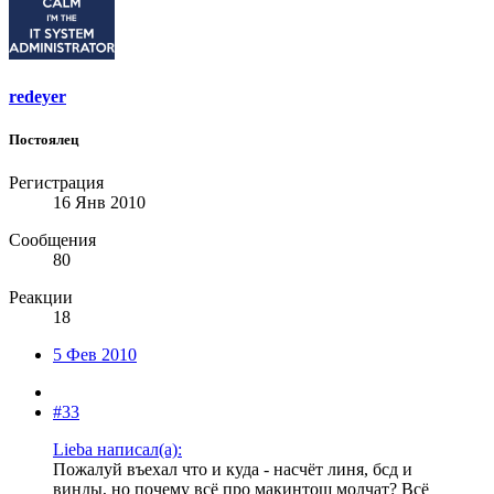
redeyer
Постоялец
Регистрация
16 Янв 2010
Сообщения
80
Реакции
18
5 Фев 2010
#33
Lieba написал(а):
Пожалуй въехал что и куда - насчёт линя, бсд и
винды, но почему всё про макинтош молчат? Всё