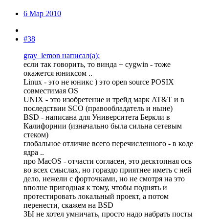
6 Мар 2010
#38
gray_lemon написал(а):
если так говорить, то винда + cygwin - тоже
окажется юниксом ..
Linux - это не юникс ) это open source POSIX
совместимая OS
UNIX - это изобретение и трейд марк AT&T и в
последствии SCO (правообладатель и ныне)
BSD - написана для Университета Беркли в
Калифорнии (изначально была сильна сетевым
стеком)
глобальное отличие всего перечисленного - в коде
ядра ..
про MacOS - отчасти согласен, это десктопная ось
во всех смыслах, но гораздо приятнее иметь с ней
дело, нежели с форточками, но не смотря на это
вполне пригодная к тому, чтобы поднять и
протестировать локальный проект, а потом
перенести, скажем на BSD
ЗЫ не хотел умничать, просто надо набрать посты