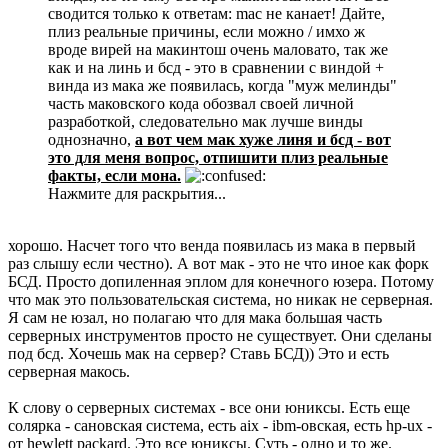
сводится только к ответам: mac не канает! Дайте,
плиз реальные причины, если можно / имхо ж
вроде вирей на макинтош очень маловато, так же
как и на линь и бсд - это в сравнении с виндой +
винда из мака же появилась, когда "муж мелинды"
часть маковского кода обозвал своей личной
разработкой, следовательно мак лучше винды
однозначно,
а вот чем мак хуже линя и бсд - вот
это для меня вопрос, отпишити плиз реальные
факты, если мона.
Нажмите для раскрытия...
хорошо. Насчет того что венда появилась из мака в первый
раз слышу если честно). А вот мак - это не что иное как форк
БСД. Просто допиленная эплом для конечного юзера. Потому
что мак это пользовательская система, но никак не серверная.
Я сам не юзал, но полагаю что для мака большая часть
серверных инструментов просто не существует. Они сделаны
под бсд. Хочешь мак на сервер? Ставь БСД)) Это и есть
серверная макось.
К слову о серверных системах - все они юниксы. Есть еще
солярка - сановская система, есть aix - ibm-овская, есть hp-ux -
от hewlett packard. Это все юниксы. Суть - одно и то же.