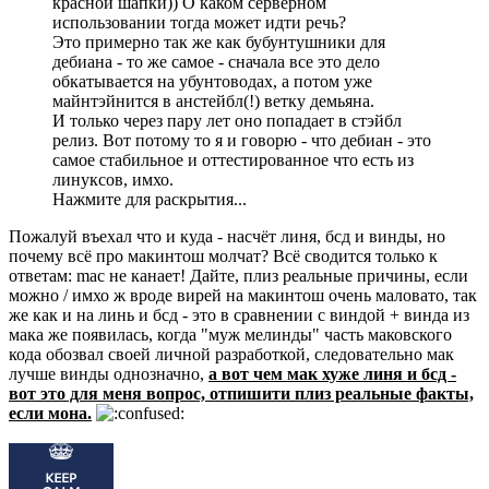
красной шапки)) О каком серверном
использовании тогда может идти речь?
Это примерно так же как бубунтушники для
дебиана - то же самое - сначала все это дело
обкатывается на убунтоводах, а потом уже
майнтэйнится в анстейбл(!) ветку демьяна.
И только через пару лет оно попадает в стэйбл
релиз. Вот потому то я и говорю - что дебиан - это
самое стабильное и оттестированное что есть из
линуксов, имхо.
Нажмите для раскрытия...
Пожалуй въехал что и куда - насчёт линя, бсд и винды, но
почему всё про макинтош молчат? Всё сводится только к
ответам: mac не канает! Дайте, плиз реальные причины, если
можно / имхо ж вроде вирей на макинтош очень маловато, так
же как и на линь и бсд - это в сравнении с виндой + винда из
мака же появилась, когда "муж мелинды" часть маковского
кода обозвал своей личной разработкой, следовательно мак
лучше винды однозначно,
а вот чем мак хуже линя и бсд -
вот это для меня вопрос, отпишити плиз реальные факты,
если мона.