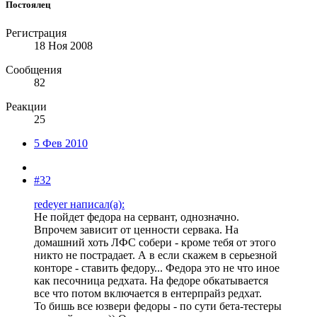
Постоялец
Регистрация
18 Ноя 2008
Сообщения
82
Реакции
25
5 Фев 2010
#32
redeyer написал(а):
Не пойдет федора на сервант, однозначно.
Впрочем зависит от ценности сервака. На
домашний хоть ЛФС собери - кроме тебя от этого
никто не пострадает. А в если скажем в серьезной
конторе - ставить федору... Федора это не что иное
как песочница редхата. На федоре обкатывается
все что потом включается в ентерпрайз редхат.
То бишь все юзвери федоры - по сути бета-тестеры