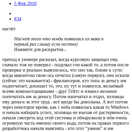
5 Фев 2010
#34
насчёт
Насчет того что венда появилась из мака в
первый раз слышу если честно)
Нажмите для раскрытия...
препод в универе расказал, когда курсовую защищал ему,
сначало тож не поверил - подумал гон какой то, а потом после
проверки и реально выяснилось, что оно так, ближе к сути:
когда макинтош свою ось печатал (самую первую), они искали
(сейчас это называется) - фрилансеров, кто типа за деньгу им
подпечатает, допишит то, это, ну тут и появился, желаемый
всеми компьюторщиками - друг Гейтс и изъвил желание
попечатать им за деньгу. Потом напечатал и отдал, эпловцы
ему деньги за этот труд - всё вроде бы довольны. А вот потом
через некоторое время, как с неба появилась какая то Windows
и начала набирать успех, эпловцы не въехав от растерянности,
начали смотреть код этой системы и обнаружили в нём очень
огромную часть именно своего кода, потом на правах первого
разработчика начали выяснять - кто этот "умник" и им