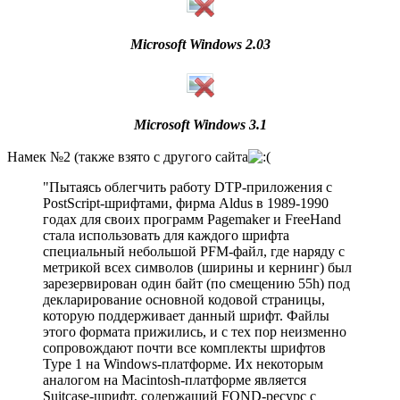
Microsoft Windows 2.03
Microsoft Windows 3.1
Намек №2 (также взято с другого сайта
"Пытаясь облегчить работу DTP-приложения с
PostScript-шрифтами, фирма Aldus в 1989-1990
годах для своих программ Pagemaker и FreeHand
стала использовать для каждого шрифта
специальный небольшой PFM-файл, где наряду с
метрикой всех символов (ширины и кернинг) был
зарезервирован один байт (по смещению 55h) под
декларирование основной кодовой страницы,
которую поддерживает данный шрифт. Файлы
этого формата прижились, и с тех пор неизменно
сопровождают почти все комплекты шрифтов
Type 1 на Windows-платформе. Их некоторым
аналогом на Macintosh-платформе является
Suitcase-шрифт, содержащий FOND-ресурс с