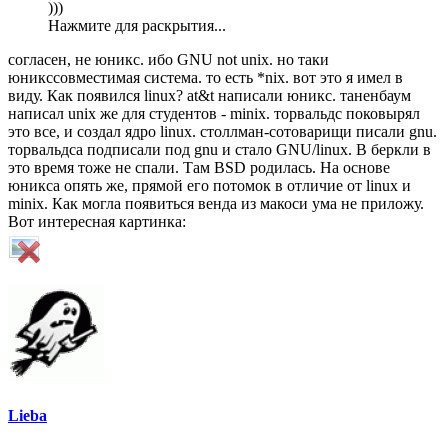
)))
Нажмите для раскрытия...
согласен, не юникс. ибо GNU not unix. но таки
юникссовместимая система. то есть *nix. вот это я имел в
виду. Как появился linux? at&t написали юникс. таненбаум
написал unix же для студентов - minix. торвальдс поковырял
это все, и создал ядро linux. столлман-сотоварищи писали gnu.
торвальдса подписали под gnu и стало GNU/linux. В беркли в
это время тоже не спали. Там BSD родилась. На основе
юникса опять же, прямой его потомок в отличие от linux и
minix. Как могла появиться венда из макоси ума не приложу.
Вот интересная картинка:
Lieba