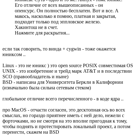
Его отличие от всех вышеописанных - он
опенсурс. Он полностью бесплатен. Вот и все. А
макось, насколько я помню, платная и закрытая,
подходит только под эппловское железо.
Хакинтош не в счет.
Нажмите для раскрытия...
если так говорить, то винда + cygwin - тоже окажется
юниксом ..
Linux - это не юникс ) это open source POSIX совместимая OS
UNIX - это изобретение и трейд марк AT&T и в последствии
SCO (правообладатель и ныне)
BSD - написана для Университета Беркли в Калифорнии
(изначально была сильна сетевым стеком)
глобальное отличие всего перечисленного - в коде ядра ..
про MacOS - отчасти согласен, это десктопная ось во всех
смыслах, но гораздо приятнее иметь с ней дело, нежели с
форточками, но не смотря на это вполне пригодная к тому,
чтобы поднять и протестировать локальный проект, а потом
перенести, скажем на BSD