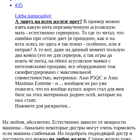
#35
Lieba написал(а):
А линух на всем железе прет?
В пример можно
взять какую нить перезамученную асусовскую
мать - естественно серверную. То где то читал, что
ошибки при сетапе дает (в принципе, как и на
всех осях), но здесь я так понял - особенно, или я
неправ? А то вот, даже на данный момент пользую
два компа (это не для серверов, а так игры да
юзать чё нить), на обеих асусовские мамки с
интеловскими процами, все оборудование тож
сконфигурировано с максимальной
совместимостью, материнки: Asus P5QC и Asus
Maximus Extreme - и ... вообщем не раз уже
пожелел, что их вообще купил: короч стал для мня
биос на этих материнках роднее осей, которые на
них стоят.
Нажмите для раскрытия...
На любом, абсолютно. Естественно зависит от мощности
машины - банально некоторые дистры могут очень тормозить
если машина слабенькая. Но подобрать подходящий дистр и
поставить его можно
на любое железо
. Старое железо тоже