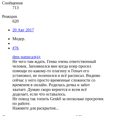
Сообщения
713
Реакции
620
20 Авг 2017
Модер.
#76
dmx написал(а):
Не чего там ждать. Генко очень ответственный
человек. Запомнился мне когда юзер просил
помощи по какому-то плагину и Геныч его
установил, не поленился и всё расписал. Видимо
сейчас у него просто временные сложности со
временем в онлайн. Родилась дочка и забот
хватает. Думаю скоро вернется и всем всё
доделает, если что оставалось.
Не повод так топить Genk0 за несколько просрочек
по работе.
Нажмите для раскрытия...