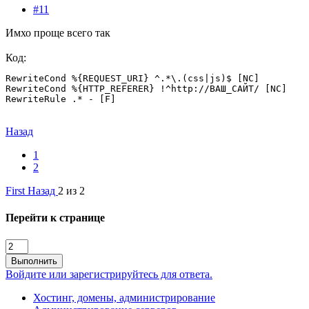
#11
Имхо проще всего так
Код:
RewriteCond %{REQUEST_URI} ^.*\.(css|js)$ [NC]

RewriteCond %{HTTP_REFERER} !^http://ВАШ_САЙТ/ [NC]

RewriteRule .* - [F]
Назад
1
2
First
Назад
2 из 2
Перейти к странице
Выполнить
Войдите или зарегистрируйтесь для ответа.
Хостинг, домены, администрирование