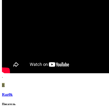
.
R
Raz0k
Писатель