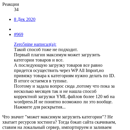
Реакции
34
8 Дек 2020
#969
Zero5nine написал(а):
Такой способ тоже не подходит.
Первый плагин максимум может загрузить
категории товаров и все.
А последующую загрузку товаров все равно
придется осуществить через WP All Import,но
привязку товара к категориям нужно делать по ID.
В итоге остаемся в тупике.
Поэтому и задала вопрос сюда ,потому что пока за
несколько месяцев так и не нашла способ
корректной загрузки YML файлов более 120 мб на
wordpress.И не понятно возможно ли это вообще.
Нажмите для раскрытия...
Что значит "может максимум загрузить категории"? Не
хватает ресурсов хостинга? Тогда бэкап сайта скачиваем,
ставим на локальный сервер, импортируем и заливаем