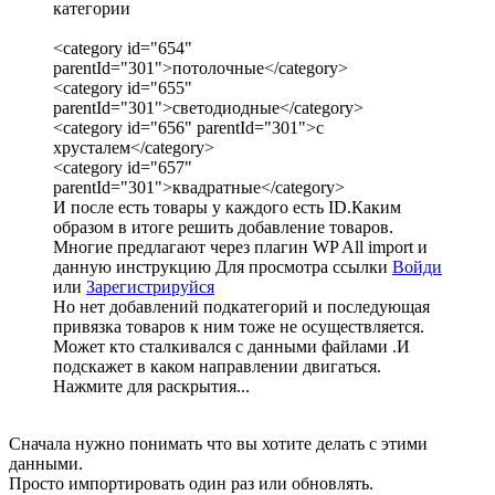
категории
<category id="654"
parentId="301">потолочные</category>
<category id="655"
parentId="301">светодиодные</category>
<category id="656" parentId="301">с
хрусталем</category>
<category id="657"
parentId="301">квадратные</category>
И после есть товары у каждого есть ID.Каким
образом в итоге решить добавление товаров.
Многие предлагают через плагин WP All import и
данную инструкцию
Для просмотра ссылки
Войди
или
Зарегистрируйся
Но нет добавлений подкатегорий и последующая
привязка товаров к ним тоже не осуществляется.
Может кто сталкивался с данными файлами .И
подскажет в каком направлении двигаться.
Нажмите для раскрытия...
Сначала нужно понимать что вы хотите делать с этими
данными.
Просто импортировать один раз или обновлять.