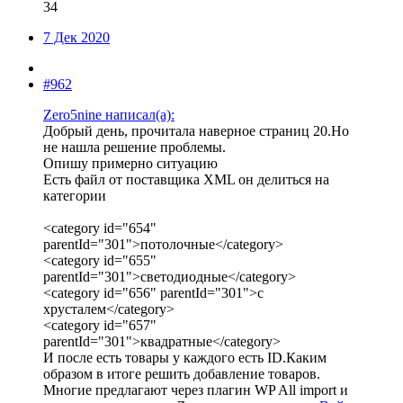
34
7 Дек 2020
#962
Zero5nine написал(а):
Добрый день, прочитала наверное страниц 20.Но
не нашла решение проблемы.
Опишу примерно ситуацию
Есть файл от поставщика XML он делиться на
категории
<category id="654"
parentId="301">потолочные</category>
<category id="655"
parentId="301">светодиодные</category>
<category id="656" parentId="301">с
хрусталем</category>
<category id="657"
parentId="301">квадратные</category>
И после есть товары у каждого есть ID.Каким
образом в итоге решить добавление товаров.
Многие предлагают через плагин WP All import и