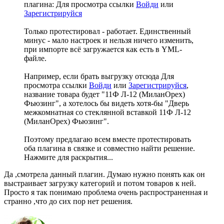
плагина:
Для просмотра ссылки
Войди
или
Зарегистрируйся
Только протестировал - работает. Единственный
минус - мало настроек и нельзя ничего изменить,
при импорте всё загружается как есть в YML-
файле.
Например, если брать выгрузку отсюда
Для
просмотра ссылки
Войди
или
Зарегистрируйся
,
название товара будет "11Ф Л-12 (МиланОрех)
Фьюзинг", а хотелось бы видеть хотя-бы "Дверь
межкомнатная со стеклянной вставкой 11Ф Л-12
(МиланОрех) Фьюзинг".
Поэтому предлагаю всем вместе протестировать
оба плагина в связке и совместно найти решение.
Нажмите для раскрытия...
Да ,смотрела данный плагин. Думаю нужно понять как он
выстраивает загрузку категорий и потом товаров к ней.
Просто я так понимаю проблема очень распространенная и
странно ,что до сих пор нет решения.