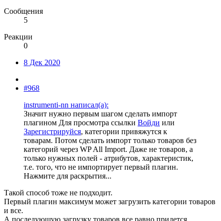
Сообщения
5
Реакции
0
8 Дек 2020
#968
instrumenti-nn написал(а):
Значит нужно первым шагом сделать импорт
плагином
Для просмотра ссылки
Войди
или
Зарегистрируйся
, категории привяжутся к
товарам. Потом сделать импорт только товаров без
категорий через WP All Import. Даже не товаров, а
только нужных полей - атрибутов, характеристик,
т.е. того, что не импортирует первый плагин.
Нажмите для раскрытия...
Такой способ тоже не подходит.
Первый плагин максимум может загрузить категории товаров
и все.
А последующую загрузку товаров все равно придется