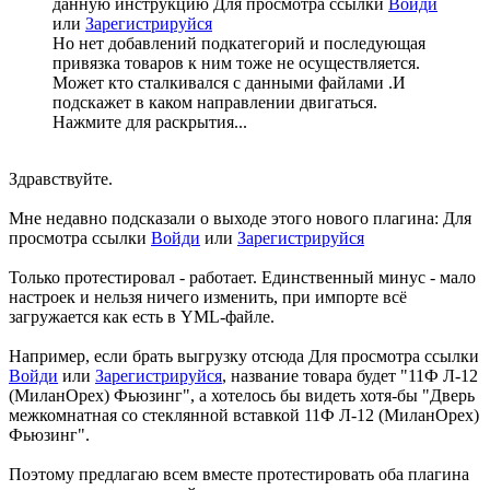
данную инструкцию
Для просмотра ссылки
Войди
или
Зарегистрируйся
Но нет добавлений подкатегорий и последующая
привязка товаров к ним тоже не осуществляется.
Может кто сталкивался с данными файлами .И
подскажет в каком направлении двигаться.
Нажмите для раскрытия...
Здравствуйте.
Мне недавно подсказали о выходе этого нового плагина:
Для
просмотра ссылки
Войди
или
Зарегистрируйся
Только протестировал - работает. Единственный минус - мало
настроек и нельзя ничего изменить, при импорте всё
загружается как есть в YML-файле.
Например, если брать выгрузку отсюда
Для просмотра ссылки
Войди
или
Зарегистрируйся
, название товара будет "11Ф Л-12
(МиланОрех) Фьюзинг", а хотелось бы видеть хотя-бы "Дверь
межкомнатная со стеклянной вставкой 11Ф Л-12 (МиланОрех)
Фьюзинг".
Поэтому предлагаю всем вместе протестировать оба плагина