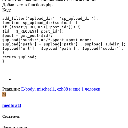
Добавляем в functions.php
Код:
add_filter('upload_dir', 'sp_upload_dir');

function sp_upload_dir($upload) {

if (isset($_REQUEST['post_id'])) {

$id = $_REQUEST['post_id'];

$post = get_post($id);

$upload['subdir']="/".$post->post_name;

$upload['path'] = $upload['path'] . $upload['subdir'];

$upload['url'] = $upload['path'] . $upload['subdir'];

}

return $upload;

}
Реакции:
E-body
,
mischael1
,
ezh88
и ещё 1 человек
M
medbrat3
Создатель
Регистрация