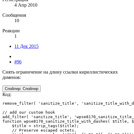
4 Апр 2010
Сообщения
10
Реакции
1
11 Дек 2015
#96
Снять ограничение на длину ссылки кириллистических
доменов:
Спойлер:
Спойлер
Код:
remove_filter( 'sanitize_title', 'sanitize_title_with_d
// add our custom hook

add_filter( 'sanitize_title', 'wpse8170_sanitize_title_
function wpse8170_sanitize_title_with_dashes( $title, $
    $title = strip_tags($title);

    // Preserve escaped octets.
