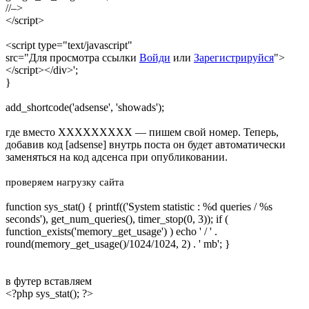
//–>
</script>
<script type="text/javascript"
src="
Для просмотра ссылки
Войди
или
Зарегистрируйся
">
</script></div>';
}
add_shortcode('adsense', 'showads');
где вместо XXXXXXXXX — пишем свой номер. Теперь,
добавив код [adsense] внутрь поста он будет автоматически
заменяться на код адсенса при опубликовании.
проверяем нагрузку сайта
function sys_stat() { printf(('System statistic : %d queries / %s
seconds'), get_num_queries(), timer_stop(0, 3)); if (
function_exists('memory_get_usage') ) echo ' / ' .
round(memory_get_usage()/1024/1024, 2) . ' mb'; }
в футер вставляем
<?php sys_stat(); ?>