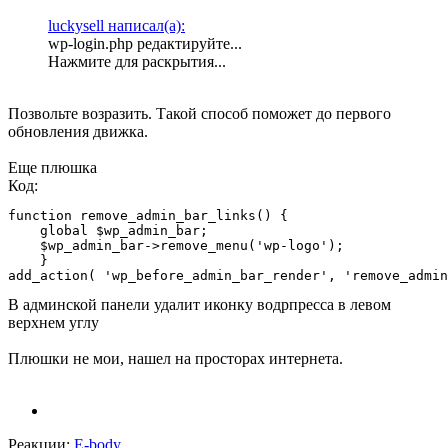
luckysell написал(а):
wp-login.php редактируйте...
Нажмите для раскрытия...
Позвольте возразить. Такой способ поможет до первого
обновления движка.
Еще плюшка
Код:
function remove_admin_bar_links() {

    global $wp_admin_bar;

    $wp_admin_bar->remove_menu('wp-logo');

    }

add_action( 'wp_before_admin_bar_render', 'remove_admin
В админской панели удалит иконку водрпресса в левом
верхнем углу
Плюшки не мои, нашел на просторах интернета.
Реакции:
E-body