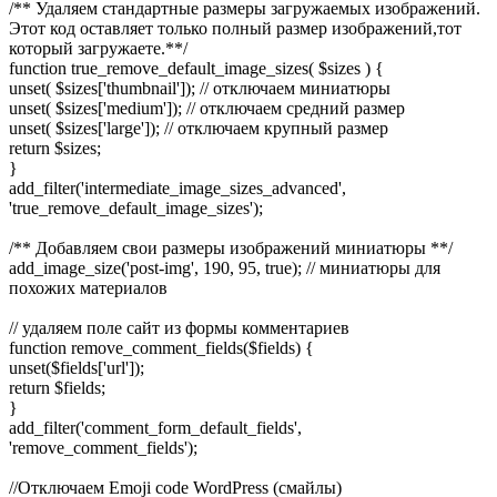
/** Удаляем стандартные размеры загружаемых изображений.
Этот код оставляет только полный размер изображений,тот
который загружаете.**/
function true_remove_default_image_sizes( $sizes ) {
unset( $sizes['thumbnail']); // отключаем миниатюры
unset( $sizes['medium']); // отключаем средний размер
unset( $sizes['large']); // отключаем крупный размер
return $sizes;
}
add_filter('intermediate_image_sizes_advanced',
'true_remove_default_image_sizes');
/** Добавляем свои размеры изображений миниатюры **/
add_image_size('post-img', 190, 95, true); // миниатюры для
похожих материалов
// удаляем поле сайт из формы комментариев
function remove_comment_fields($fields) {
unset($fields['url']);
return $fields;
}
add_filter('comment_form_default_fields',
'remove_comment_fields');
//Отключаем Emoji code WordPress (смайлы)