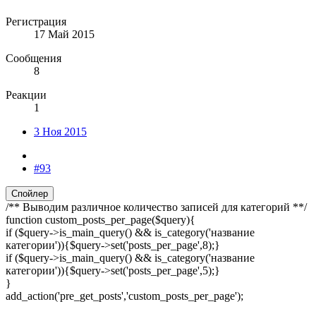
Регистрация
17 Май 2015
Сообщения
8
Реакции
1
3 Ноя 2015
#93
Спойлер
/** Выводим различное количество записей для категорий **/
function custom_posts_per_page($query){
if ($query->is_main_query() && is_category('название
категории')){$query->set('posts_per_page',8);}
if ($query->is_main_query() && is_category('название
категории')){$query->set('posts_per_page',5);}
}
add_action('pre_get_posts','custom_posts_per_page');