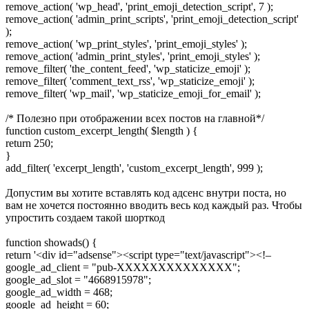
remove_action( 'wp_head', 'print_emoji_detection_script', 7 );
remove_action( 'admin_print_scripts', 'print_emoji_detection_script'
);
remove_action( 'wp_print_styles', 'print_emoji_styles' );
remove_action( 'admin_print_styles', 'print_emoji_styles' );
remove_filter( 'the_content_feed', 'wp_staticize_emoji' );
remove_filter( 'comment_text_rss', 'wp_staticize_emoji' );
remove_filter( 'wp_mail', 'wp_staticize_emoji_for_email' );
/* Полезно при отображении всех постов на главной*/
function custom_excerpt_length( $length ) {
return 250;
}
add_filter( 'excerpt_length', 'custom_excerpt_length', 999 );
Допустим вы хотите вставлять код адсенс внутри поста, но
вам не хочется постоянно вводить весь код каждый раз. Чтобы
упростить создаем такой шорткод
function showads() {
return '<div id="adsense"><script type="text/javascript"><!–
google_ad_client = "pub-XXXXXXXXXXXXXX";
google_ad_slot = "4668915978";
google_ad_width = 468;
google_ad_height = 60;