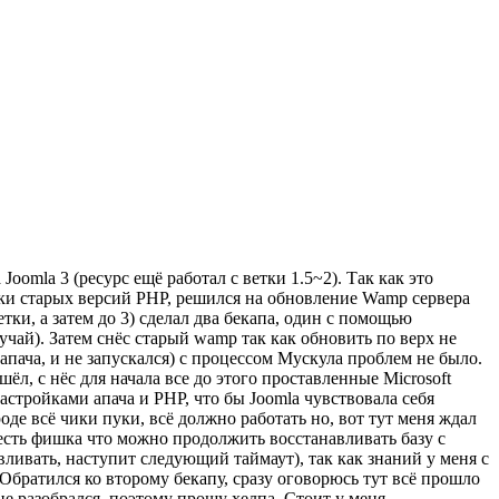
oomla 3 (ресурс ещё работал с ветки 1.5~2). Так как это
ржки старых версий PHP, решился на обновление Wamp сервера
тки, а затем до 3) сделал два бекапа, один с помощью
чай). Затем снёс старый wamp так как обновить по верх не
апача, и не запускался) с процессом Мускула проблем не было.
л, с нёс для начала все до этого проставленные Microsoft
настройками апача и PHP, что бы Joomla чувствовала себя
де всё чики пуки, всё должно работать но, вот тут меня ждал
(есть фишка что можно продолжить восстанавливать базу с
авливать, наступит следующий таймаут), так как знаний у меня с
 Обратился ко второму бекапу, сразу оговорюсь тут всё прошло
ё не разобрался, поэтому прошу хелпа. Стоит у меня