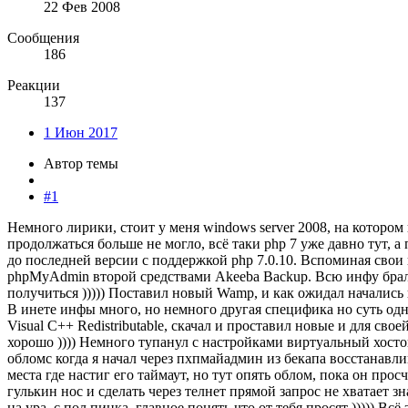
22 Фев 2008
Сообщения
186
Реакции
137
1 Июн 2017
Автор темы
#1
Немного лирики, стоит у меня windows server 2008, на котором к
продолжаться больше не могло, всё таки php 7 уже давно тут,
до последней версии с поддержкой php 7.0.10. Вспоминая свои п
phpMyAdmin второй средствами Akeeba Backup. Всю инфу брал с
получиться ))))) Поставил новый Wamp, и как ожидал начались 
В инете инфы много, но немного другая специфика но суть одна
Visual C++ Redistributable, скачал и проставил новые и для св
хорошо )))) Немного тупанул с настройками виртуальный хостов
обломс когда я начал через пхпмайадмин из бекапа восстанавли
места где настиг его таймаут, но тут опять облом, пока он про
гулькин нос и сделать через телнет прямой запрос не хватает 
на ура. с пол пинка, главное понять что от тебя просят ))))) Вс