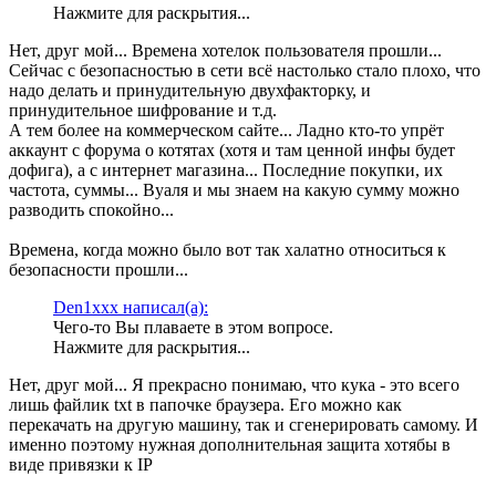
Нажмите для раскрытия...
Нет, друг мой... Времена хотелок пользователя прошли...
Сейчас с безопасностью в сети всё настолько стало плохо, что
надо делать и принудительную двухфакторку, и
принудительное шифрование и т.д.
А тем более на коммерческом сайте... Ладно кто-то упрёт
аккаунт с форума о котятах (хотя и там ценной инфы будет
дофига), а с интернет магазина... Последние покупки, их
частота, суммы... Вуаля и мы знаем на какую сумму можно
разводить спокойно...
Времена, когда можно было вот так халатно относиться к
безопасности прошли...
Den1xxx написал(а):
Чего-то Вы плаваете в этом вопросе.
Нажмите для раскрытия...
Нет, друг мой... Я прекрасно понимаю, что кука - это всего
лишь файлик txt в папочке браузера. Его можно как
перекачать на другую машину, так и сгенерировать самому. И
именно поэтому нужная дополнительная защита хотябы в
виде привязки к IP