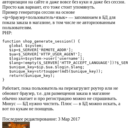
авторизации на сайте и даже вовсе без куки и даже без сессии.
Просто как вариант, его тоже стоит упомянуть.
Пример генератора сессии на основе
«ip+браузер+пользователь+язык» — запоминаем в БД для
показа заказа в магазине, в том числе не авторизованным
пользователям.
PHP:
function shop_generate_session() {

   global $system;

   $ip=$_SERVER['REMOTE_ADDR'];

   $ua=$_SERVER['HTTP_USER_AGENT'];

   $login=$system->user['username'];

   $lang=!empty($_SERVER['HTTP_ACCEPT_LANGUAGE'])?$_SER
   $unique_key=$ip.$ua.$login.$lang;

   $unique_key=strtoupper(md5($unique_key));

   return($unique_key);

}
Работает, пока пользователь на перезагрузит роутер или не
обновит браузер, т.е. для размещения заказа в магазине
обычно хватает и про регистрацию можно не спрашивать.
Минус — БД нужно чистить. Плюс — в БД можно искать, а
вот по кукам не поищешь.
Последнее редактирование:
3 Мар 2017