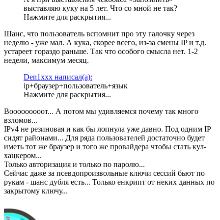
выставляю куку на 5 лет. Что со мной не так?
Нажмите для раскрытия...
Шанс, что пользователь вспомнит про эту галочку через
неделю - уже мал. А кука, скорее всего, из-за смены IP и т.д.
устареет гораздо раньше. Так что особого смысла нет. 1-2
недели, максимум месяц.
Den1xxx написал(а):
ip+браузер+пользователь+язык
Нажмите для раскрытия...
Вооооооооот... А потом мы удивляемся почему так много
взломов...
IPv4 не резиновая и как бы лопнула уже давно. Под одним IP
сидят районами... Для ряда пользователей достаточно будет
иметь тот же браузер и того же провайдера чтобы стать кул-
хацкером...
Только авторизация и только по паролю...
Сейчас даже за псевдопроизвольные ключи сессий бьют по
рукам - шанс дубля есть... Только енкрипт от неких данных по
закрытому ключу...