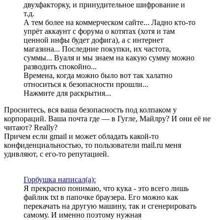
двухфакторку, и принудительное шифрование и
т.д.
А тем более на коммерческом сайте... Ладно кто-то
упрёт аккаунт с форума о котятах (хотя и там
ценной инфы будет дофига), а с интернет
магазина... Последние покупки, их частота,
суммы... Вуаля и мы знаем на какую сумму можно
разводить спокойно...
Времена, когда можно было вот так халатно
относиться к безопасности прошли...
Нажмите для раскрытия...
Проснитесь, вся ваша безопасность под колпаком у
корпораций. Ваша почта где — в Гугле, Майлру? И они её не
читают? Really?
Причем если gmail и может обладать какой-то
конфиденциальностью, то пользователи mail.ru меня
удивляют, с его-то репутацией.
Горбушка написал(а):
Я прекрасно понимаю, что кука - это всего лишь
файлик txt в папочке браузера. Его можно как
перекачать на другую машину, так и сгенерировать
самому. И именно поэтому нужная