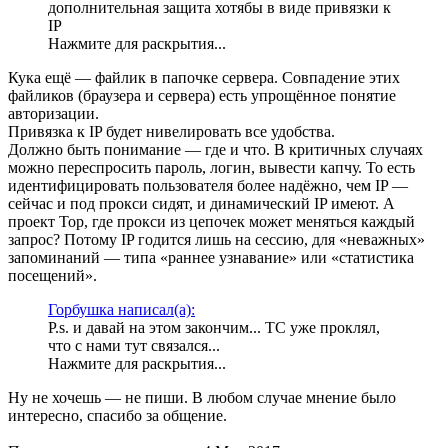
дополнительная защита хотябы в виде привязки к
IP
Нажмите для раскрытия...
Кука ещё — файлик в папочке сервера. Совпадение этих
файликов (браузера и сервера) есть упрощённое понятие
авторизации.
Привязка к IP будет нивелировать все удобства.
Должно быть понимание — где и что. В критичных случаях
можно переспросить пароль, логин, вывести капчу. То есть
идентифицировать пользователя более надёжно, чем IP —
сейчас и под прокси сидят, и динамический IP имеют. А
проект Тор, где прокси из цепочек может меняться каждый
запрос? Потому IP годится лишь на сессию, для «неважных»
запоминаний — типа «раннее узнавание» или «статистика
посещений».
Горбушка написал(а):
P.s. и давай на этом закончим... ТС уже проклял,
что с нами тут связался...
Нажмите для раскрытия...
Ну не хочешь — не пиши. В любом случае мнение было
интересно, спасибо за общение.