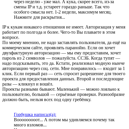
через неделю - уже мал. А кука, скорее всего, из-за
смены IP и т.д. устареет гораздо раньше. Так что
особого смысла нет. 1-2 недели, максимум месяц.
Нажмите для раскрытия...
IP к кукам никакого отношения не имеет. Авторизация у меня
работает по полгода и более. Чего-то Вы плаваете в этом
вопросе.
По моему мнению, не надо заставлять пользователя, да ещё на
коммерческом сайте, проявлять паранойю. Если он хочет
двухфактурную авторизацию — мы ему предоставим, хочет
пароль из 2 символов — пожалуйста. ССЗБ. Когда тупят —
надо подсказывать, это да. Кстати, реализовал модную нынче
авторизацию через соц. сети. Мне понравилось — входит за 1
клик. Если первый раз — сеть спросит разрешение для твоего
проекта для предоставления данных. Второй и последующие
разы — кликнул и вошёл.
Проекты разными бывают. Маленький — можно лояльно к
пользователю, большой — серьёзные проверки. Разнообразие
должно быть, нельзя всех под одну гребёнку.
Горбушка написал(а):
Вооооооооот... А потом мы удивляемся почему так
много взломов...