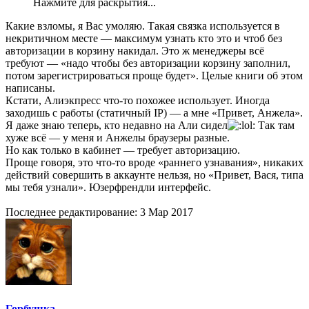
Нажмите для раскрытия...
Какие взломы, я Вас умоляю. Такая связка используется в
некритичном месте — максимум узнать кто это и чтоб без
авторизации в корзину накидал. Это ж менеджеры всё
требуют — «надо чтобы без авторизации корзину заполнил,
потом зарегистрироваться проще будет». Целые книги об этом
написаны.
Кстати, Алиэкпресс что-то похожее использует. Иногда
заходишь с работы (статичный IP) — а мне «Привет, Анжела».
Я даже знаю теперь, кто недавно на Али сидел
Так там
хуже всё — у меня и Анжелы браузеры разные.
Но как только в кабинет — требует авторизацию.
Проще говоря, это что-то вроде «раннего узнавания», никаких
действий совершить в аккаунте нельзя, но «Привет, Вася, типа
мы тебя узнали». Юзерфрендли интерфейс.
Последнее редактирование:
3 Мар 2017
Горбушка