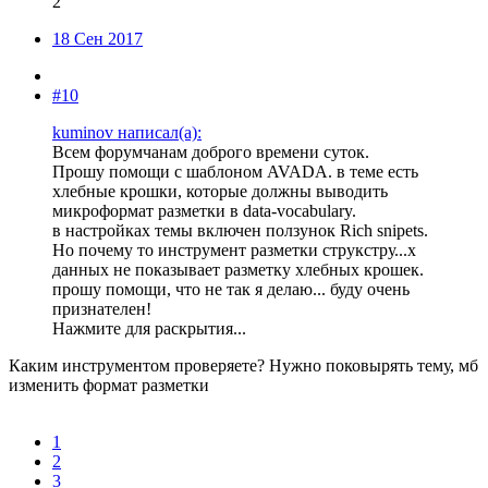
2
18 Сен 2017
#10
kuminov написал(а):
Всем форумчанам доброго времени суток.
Прошу помощи с шаблоном AVADA. в теме есть
хлебные крошки, которые должны выводить
микроформат разметки в data-vocabulary.
в настройках темы включен ползунок Rich snipets.
Но почему то инструмент разметки струкстру...х
данных не показывает разметку хлебных крошек.
прошу помощи, что не так я делаю... буду очень
признателен!
Нажмите для раскрытия...
Каким инструментом проверяете? Нужно поковырять тему, мб
изменить формат разметки
1
2
3