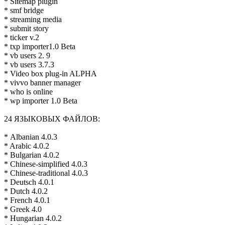
* Sitemap plugin
* smf bridge
* streaming media
* submit story
* ticker v.2
* txp importer1.0 Beta
* vb users 2. 9
* vb users 3.7.3
* Video box plug-in ALPHA
* vivvo banner manager
* who is online
* wp importer 1.0 Beta
24 ЯЗЫКОВЫХ ФАЙЛОВ:
* Albanian 4.0.3
* Arabic 4.0.2
* Bulgarian 4.0.2
* Chinese-simplified 4.0.3
* Chinese-traditional 4.0.3
* Deutsch 4.0.1
* Dutch 4.0.2
* French 4.0.1
* Greek 4.0
* Hungarian 4.0.2