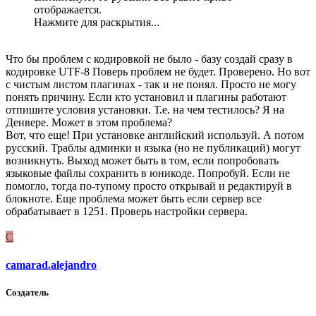
отображается.
Нажмите для раскрытия...
Что бы проблем с кодировкой не было - базу создай сразу в
кодировке UTF-8 Поверь проблем не будет. Проверено. Но вот
с чистым листом плагинах - так и не понял. Просто не могу
понять причину. Если кто установил и плагины работают
отпишите условия установки. Т.е. на чем тестилось? Я на
Денвере. Может в этом проблема?
Вот, что еще! При установке английский используй. А потом
русский. Траблы админки и языка (но не публикаций) могут
возникнуть. Выход может быть в том, если попробовать
языковые файлы сохранить в юникоде. Попробуй. Если не
помогло, тогда по-тупому просто открывай и редактируй в
блокноте. Еще проблема может быть если сервер все
обрабатывает в 1251. Проверь настройки сервера.
C
camarad.alejandro
Создатель