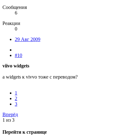
Сообщения
6
Реакции
0
29 Авг 2009
#10
viivo widgets
а widgets к vivvo тоже с переводом?
1
2
3
Вперёд
1 из 3
Перейти к странице