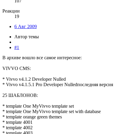
107
Реакции
19
6 Авг 2009
Автор темы
#1
В архиве вошло все самое интересное:
VIVVO CMS:
* Vivvo v4.1.2 Developer Nulled
* Vivvo v4.1.5.1 Pro Developer Nulledпоследняя версия
25 ШАБЛОНОВ:
* template One MyVivvo template set
* template One MyVivvo template set with database
* template orange green themes
* template 4001
* template 4002
* template 4003