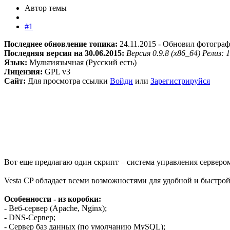
Автор темы
#1
Последнее обновление топика:
24.11.2015 - Обновил фотогра
Последняя версия на 30.06.2015:
Версия 0.9.8 (x86_64) Релиз: 
Язык:
Мультиязычная (Русский есть)
Лицензия:
GPL v3
Сайт:
Для просмотра ссылки
Войди
или
Зарегистрируйся
Вот еще предлагаю один скрипт – система управления серверо
Vesta CP обладает всеми возможностями для удобной и быстро
Особенности - из коробки:
- Веб-сервер (Apache, Nginx);
- DNS-Сервер;
- Сервер баз данных (по умолчанию MySQL);