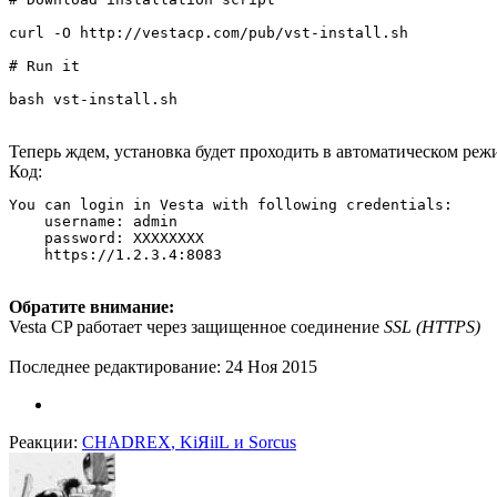
curl -O http://vestacp.com/pub/vst-install.sh

# Run it

bash vst-install.sh
Теперь ждем, установка будет проходить в автоматическом ре
Код:
You can login in Vesta with following credentials:

    username: admin

    password: XXXXXXXX

    https://1.2.3.4:8083
Обратите внимание:
Vesta CP работает через защищенное соединение
SSL (HTTPS)
Последнее редактирование:
24 Ноя 2015
Реакции:
CHADREX
,
KiЯilL
и
Sorcus