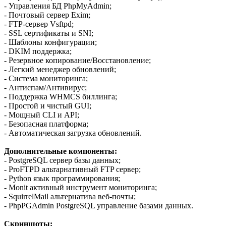
- Управления БД PhpMyAdmin;
- Почтовый сервер Exim;
- FTP-сервер Vsftpd;
- SSL сертификаты и SNI;
- Шаблоны конфигурации;
- DKIM поддержка;
- Резервное копирование/Восстановление;
- Легкий менеджер обновлений;
- Система мониторинга;
- Антиспам/Антивирус;
- Поддержка WHMCS биллинга;
- Простой и чистый GUI;
- Мощный CLI и API;
- Безопасная платформа;
- Автоматическая загрузка обновлений.
Дополнительные компоненты:
- PostgreSQL сервер базы данных;
- ProFTPD альтарнативный FTP сервер;
- Python язык программирования;
- Monit активный инструмент мониторинга;
- SquirrelMail альтернатива веб-почты;
- PhpPGAdmin PostgreSQL управление базами данных.
Скриншоты: