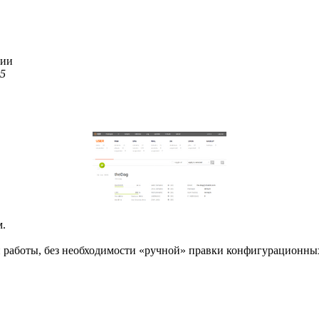
фии
15
м.
й работы, без необходимости «ручной» правки конфигурационны