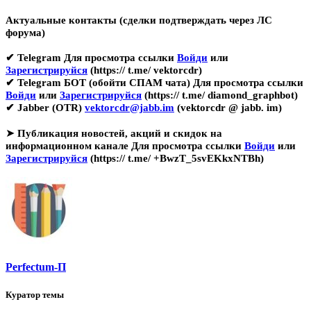
Актуальные контакты (сделки подтверждать через ЛС
форума)
✔ Telegram
Для просмотра ссылки
Войди
или
Зарегистрируйся
(https:// t.me/ vektorcdr)
✔ Telegram БОТ (обойти СПАМ чата)
Для просмотра ссылки
Войди
или
Зарегистрируйся
(https:// t.me/ diamond_graphbot)
✔ Jabber (OTR)
vektorcdr@jabb.im
(vektorcdr @ jabb. im)
➤
Публикация новостей, акций и скидок на
информационном канале
Для просмотра ссылки
Войди
или
Зарегистрируйся
(https:// t.me/ +BwzT_5svEKkxNTBh)
Perfectum-П
Куратор темы