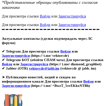
*Представленные образцы опубликованы с согласия
заказчика
Для просмотра ссылки
Войди
или
Зарегистрируйся
Для просмотра ссылки
Войди
или
Зарегистрируйся
━ ━ ━ ━ ━ ━ ━ ━ ━ ━ ━ ━ ━ ━ ━ ━ ━ ━ ━ ━ ━ ━ ━ ━ ━ ━
Актуальные контакты (сделки подтверждать через ЛС
форума)
✔ Telegram
Для просмотра ссылки
Войди
или
Зарегистрируйся
(https:// t.me/ vektorcdr)
✔ Telegram БОТ (обойти СПАМ чата)
Для просмотра ссылки
Войди
или
Зарегистрируйся
(https:// t.me/ diamond_graphbot)
✔ Jabber (OTR)
vektorcdr@jabb.im
(vektorcdr @ jabb. im)
➤
Публикация новостей, акций и скидок на
информационном канале
Для просмотра ссылки
Войди
или
Зарегистрируйся
(https:// t.me/ +BwzT_5svEKkxNTBh)