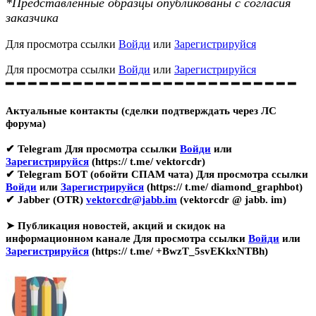
*Представленные образцы опубликованы с согласия
заказчика
Для просмотра ссылки
Войди
или
Зарегистрируйся
Для просмотра ссылки
Войди
или
Зарегистрируйся
━ ━ ━ ━ ━ ━ ━ ━ ━ ━ ━ ━ ━ ━ ━ ━ ━ ━ ━ ━ ━ ━ ━ ━ ━ ━
Актуальные контакты (сделки подтверждать через ЛС
форума)
✔ Telegram
Для просмотра ссылки
Войди
или
Зарегистрируйся
(https:// t.me/ vektorcdr)
✔ Telegram БОТ (обойти СПАМ чата)
Для просмотра ссылки
Войди
или
Зарегистрируйся
(https:// t.me/ diamond_graphbot)
✔ Jabber (OTR)
vektorcdr@jabb.im
(vektorcdr @ jabb. im)
➤
Публикация новостей, акций и скидок на
информационном канале
Для просмотра ссылки
Войди
или
Зарегистрируйся
(https:// t.me/ +BwzT_5svEKkxNTBh)