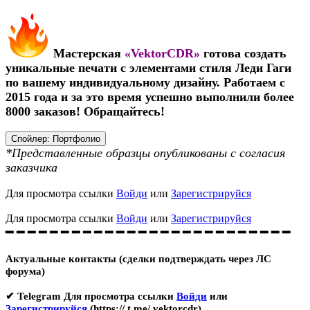
Мастерская
«VektorCDR»
готова создать
уникальные печати с элементами стиля Леди Гаги
по вашему индивидуальному дизайну. Работаем с
2015 года и за это время успешно выполнили более
8000 заказов! Обращайтесь!
Спойлер:
Портфолио
*Представленные образцы опубликованы с согласия
заказчика
Для просмотра ссылки
Войди
или
Зарегистрируйся
Для просмотра ссылки
Войди
или
Зарегистрируйся
━ ━ ━ ━ ━ ━ ━ ━ ━ ━ ━ ━ ━ ━ ━ ━ ━ ━ ━ ━ ━ ━ ━ ━ ━ ━
Актуальные контакты (сделки подтверждать через ЛС
форума)
✔ Telegram
Для просмотра ссылки
Войди
или
Зарегистрируйся
(https:// t.me/ vektorcdr)