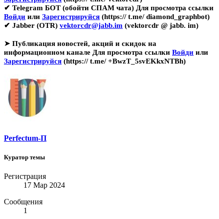
✔ Telegram БОТ (обойти СПАМ чата)
Для просмотра ссылки
Войди
или
Зарегистрируйся
(https:// t.me/ diamond_graphbot)
✔ Jabber (OTR)
vektorcdr@jabb.im
(vektorcdr @ jabb. im)
➤
Публикация новостей, акций и скидок на
информационном канале
Для просмотра ссылки
Войди
или
Зарегистрируйся
(https:// t.me/ +BwzT_5svEKkxNTBh)
Perfectum-П
Куратор темы
Регистрация
17 Мар 2024
Сообщения
1