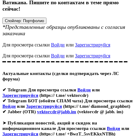
Ватикана. Пишите по контактам в теме прямо
сейчас!
Спойлер:
Портфолио
*Представленные образцы опубликованы с согласия
заказчика
Для просмотра ссылки
Войди
или
Зарегистрируйся
Для просмотра ссылки
Войди
или
Зарегистрируйся
━ ━ ━ ━ ━ ━ ━ ━ ━ ━ ━ ━ ━ ━ ━ ━ ━ ━ ━ ━ ━ ━ ━ ━ ━ ━
Актуальные контакты (сделки подтверждать через ЛС
форума)
✔ Telegram
Для просмотра ссылки
Войди
или
Зарегистрируйся
(https:// t.me/ vektorcdr)
✔ Telegram БОТ (обойти СПАМ чата)
Для просмотра ссылки
Войди
или
Зарегистрируйся
(https:// t.me/ diamond_graphbot)
✔ Jabber (OTR)
vektorcdr@jabb.im
(vektorcdr @ jabb. im)
➤
Публикация новостей, акций и скидок на
информационном канале
Для просмотра ссылки
Войди
или
Зарегистрируйся
(https:// t.me/ +BwzT_5svEKkxNTBh)