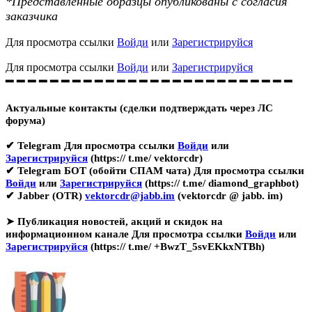
*Представленные образцы опубликованы с согласия
заказчика
Для просмотра ссылки
Войди
или
Зарегистрируйся
Для просмотра ссылки
Войди
или
Зарегистрируйся
━ ━ ━ ━ ━ ━ ━ ━ ━ ━ ━ ━ ━ ━ ━ ━ ━ ━ ━ ━ ━ ━ ━ ━ ━ ━
Актуальные контакты (сделки подтверждать через ЛС
форума)
✔ Telegram
Для просмотра ссылки
Войди
или
Зарегистрируйся
(https:// t.me/ vektorcdr)
✔ Telegram БОТ (обойти СПАМ чата)
Для просмотра ссылки
Войди
или
Зарегистрируйся
(https:// t.me/ diamond_graphbot)
✔ Jabber (OTR)
vektorcdr@jabb.im
(vektorcdr @ jabb. im)
➤
Публикация новостей, акций и скидок на
информационном канале
Для просмотра ссылки
Войди
или
Зарегистрируйся
(https:// t.me/ +BwzT_5svEKkxNTBh)