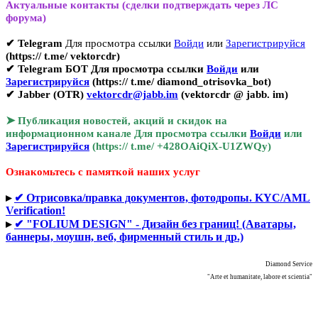
Актуальные контакты (сделки подтверждать через ЛС
форума)
✔ Telegram
Для просмотра ссылки
Войди
или
Зарегистрируйся
(https:// t.me/ vektorcdr)
✔ Telegram БОТ
Для просмотра ссылки
Войди
или
Зарегистрируйся
(https:// t.me/ diamond_otrisovka_bot)
✔ Jabber (OTR)
vektorcdr@jabb.im
(vektorcdr @ jabb. im)
➤
Публикация новостей, акций и скидок на
информационном канале
Для просмотра ссылки
Войди
или
Зарегистрируйся
(https:// t.me/ +428OAiQiX-U1ZWQy)
Ознакомьтесь с памяткой наших услуг
▸
✔ Отрисовка/правка документов, фотодропы. KYC/AML
Verification!
▸
✔ "FOLIUM DESIGN" - Дизайн без границ! (Аватары,
баннеры, моушн, веб, фирменный стиль и др.)
Diamond Service
"Arte et humanitate, labore et scientia"
#отрисовка #отрисовки #атрисовка #отрисую #отрисовать #отрисовку #отрисовкой #отрисовке #ортисовка
#отисовка #орисовщик #отрисовщика #фотошопер #рисовка #правка #правки #править #редактирование