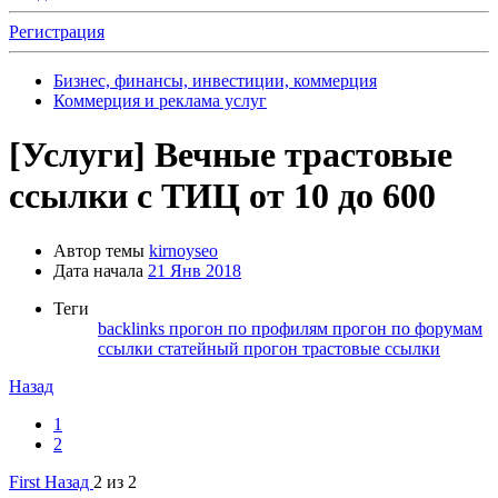
Регистрация
Бизнес, финансы, инвестиции, коммерция
Коммерция и реклама услуг
[Услуги]
Вечные трастовые
ссылки с ТИЦ от 10 до 600
Автор темы
kirnoyseo
Дата начала
21 Янв 2018
Теги
backlinks
прогон по профилям
прогон по форумам
ссылки
статейный прогон
трастовые ссылки
Назад
1
2
First
Назад
2 из 2