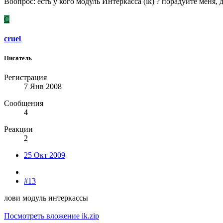
Воопрос: есть у кого модуль Интеркасса (ik) ? порадуйте меня
C
cruel
Писатель
Регистрация
7 Янв 2008
Сообщения
4
Реакции
2
25 Окт 2009
#13
лови модуль интеркассы
Посмотреть вложение ik.zip