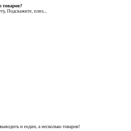
о товаров?
у, Подскажите, плиз...
выводить н еодин, а несколько товаров!