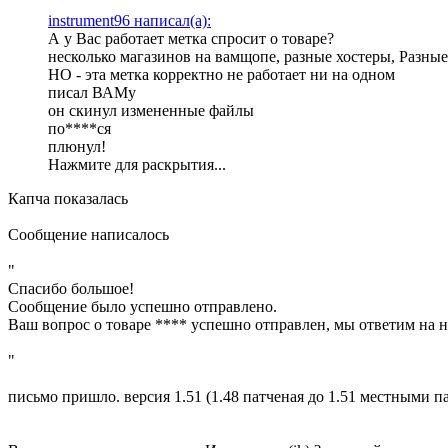
instrument96 написал(а):
А у Вас работает метка спросит о товаре?
несколько магазинов на вамщопе, разные хостеры, Разные 
НО - эта метка корректно не работает ни на одном
писал ВАМу
он скинул измененные файлы
по****ся
плюнул!
Нажмите для раскрытия...
Капча показалась
Сообщение написалось
"
Спасибо большое!
Сообщение было успешно отправлено.
Ваш вопрос о товаре **** успешно отправлен, мы ответим на н
"
письмо пришло. версия 1.51 (1.48 патченая до 1.51 местными п