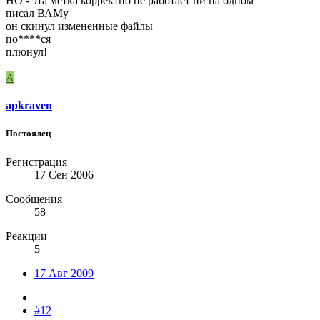
НО - эта метка корректно не работает ни на одном
писал ВАМу
он скинул измененные файлы
по****ся
плюнул!
A
apkraven
Постоялец
Регистрация
17 Сен 2006
Сообщения
58
Реакции
5
17 Авг 2009
#12