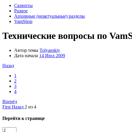
Скрипты
Разное
Архивные (неактуальные) разделы
VamShop
Технические вопросы по VamS
Автор темы
Tolyanskiy
Дата начала
14 Июл 2009
Назад
1
2
3
4
Вперёд
First
Назад
2 из 4
Перейти к странице