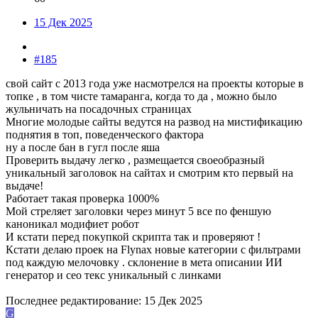
15 Дек 2025
#185
свой сайт с 2013 года уже насмотрелся на проекты которые в
топке , в том чисте тамаранга, когда то да , можно было
жульничать на посадочных страницах
Многие молодые сайты ведутся на развод на мистификацию
поднятия в топ, поведенческого фактора
ну а после бан в гугл после яша
Проверить выдачу легко , размещается своеобразный
уникальный заголовок на сайтах и смотрим кто первый на
выдаче!
Работает такая проверка 1000%
Мой стреляет заголовки через минут 5 все по феншую
каноникал модифиет робот
И кстати перед покупкой скрипта так и проверяют !
Кстати делаю проек на Flynax новые категории с фильтрами
под каждую мелочовку . склонение в мета описании ИИ
генератор и сео текс уникальный с линками
Последнее редактирование:
15 Дек 2025
G