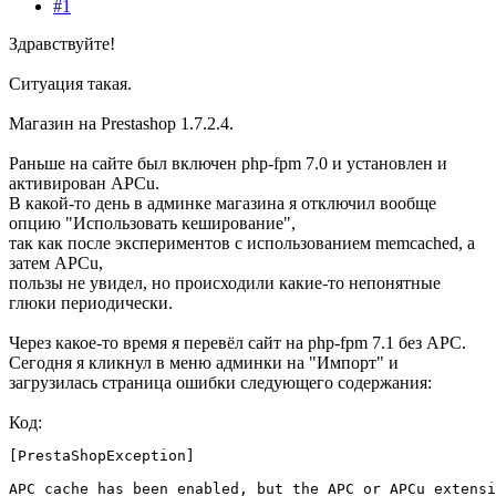
#1
Здравствуйте!
Ситуация такая.
Магазин на Prestashop 1.7.2.4.
Раньше на сайте был включен php-fpm 7.0 и установлен и
активирован APCu.
В какой-то день в админке магазина я отключил вообще
опцию "Использовать кеширование",
так как после экспериментов с использованием memcached, а
затем APCu,
пользы не увидел, но происходили какие-то непонятные
глюки периодически.
Через какое-то время я перевёл сайт на php-fpm 7.1 без APC.
Сегодня я кликнул в меню админки на "Импорт" и
загрузилась страница ошибки следующего содержания:
Код:
[PrestaShopException]

APC cache has been enabled, but the APC or APCu extensi