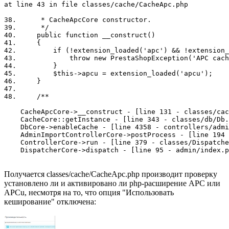
at line 43 in file classes/cache/CacheApc.php

38.      * CacheApcCore constructor.

39.      */

40.     public function __construct()

41.     {

42.         if (!extension_loaded('apc') && !extension_
43.             throw new PrestaShopException('APC cach
44.         }

45.         $this->apcu = extension_loaded('apcu');

46.     }

47.

48.     /**

    CacheApcCore->__construct - [line 131 - classes/cac
    CacheCore::getInstance - [line 343 - classes/db/Db.
    DbCore->enableCache - [line 4358 - controllers/admi
    AdminImportControllerCore->postProcess - [line 194 
    ControllerCore->run - [line 379 - classes/Dispatche
    DispatcherCore->dispatch - [line 95 - admin/index.p
Получается classes/cache/CacheApc.php производит проверку
установлено ли и активировано ли php-расширение APC или
APCu, несмотря на то, что опция "Использовать
кеширование" отключена: