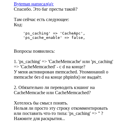
Byteman написал(а):
Спасибо. Это баг престы такой?
Там сейчас есть следующее:
Код:
    'ps_caching' => 'CacheApc',

    'ps_cache_enable' => false,
Вопросы появились:
1. 'ps_caching' => 'CacheMemcache' или 'ps_caching'
=> 'CacheMemcached' - c d на конце?
У меня активирован memcached. Упоминаний о
memcache без d на конце phpinfo() не выдаёт.
2. Обязательно ли переводить кэшинг на
CacheMemcache или CacheMemcached?
Хотелось бы смысл понять.
Нельзя ли просто эту строку откомментировать
или поставить что-то типа: 'ps_caching' => '' ?
Нажмите для раскрытия...