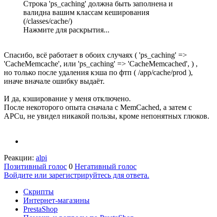
Строка 'ps_caching' должна быть заполнена и
валидна вашим классам кеширования
(/classes/cache/)
Нажмите для раскрытия...
Спасибо, всё работает в обоих случаях ( 'ps_caching' =>
'CacheMemcache', или 'ps_caching' => 'CacheMemcached', ) ,
но только после удаления кэша по фтп ( /app/cache/prod ),
иначе вначале ошибку выдаёт.
И да, кэширование у меня отключено.
После некоторого опыта сначала с MemCached, а затем с
APCu, не увидел никакой пользы, кроме непонятных глюков.
Реакции:
alpi
Позитивный голос
0
Негативный голос
Войдите или зарегистрируйтесь для ответа.
Скрипты
Интернет-магазины
PrestaShop