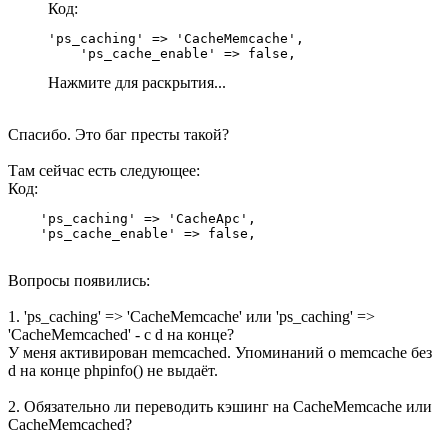
Код:
'ps_caching' => 'CacheMemcache',

    'ps_cache_enable' => false,
Нажмите для раскрытия...
Спасибо. Это баг престы такой?
Там сейчас есть следующее:
Код:
    'ps_caching' => 'CacheApc',

    'ps_cache_enable' => false,
Вопросы появились:
1. 'ps_caching' => 'CacheMemcache' или 'ps_caching' =>
'CacheMemcached' - c d на конце?
У меня активирован memcached. Упоминаний о memcache без
d на конце phpinfo() не выдаёт.
2. Обязательно ли переводить кэшинг на CacheMemcache или
CacheMemcached?