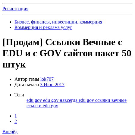
Регистрация
Бизнес, финансы, инвестиции, коммерция
Коммерция и реклама услуг
[Продам]
Ссылки Вечные с
EDU и с GOV сайтов пакет 50
штук
Автор темы
lok707
Дата начала
3 Июн 2017
Теги
edu gov
edu gov навсегда
edu gov ссылки
вечные
ссылки edu gov
1
2
Вперёд