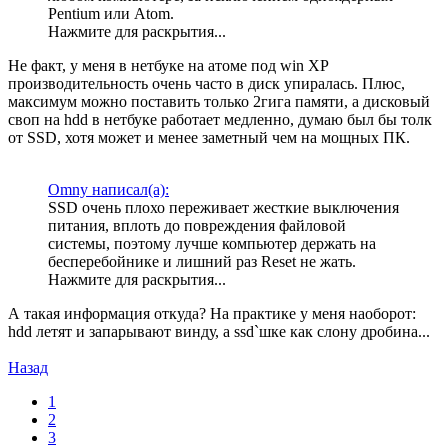
Pentium или Atom.
Нажмите для раскрытия...
Не факт, у меня в нетбуке на атоме под win XP
производительность очень часто в диск упиралась. Плюс,
максимум можно поставить только 2гига памяти, а дисковый
своп на hdd в нетбуке работает медленно, думаю был бы толк
от SSD, хотя может и менее заметный чем на мощных ПК.
Omny написал(а):
SSD очень плохо переживает жесткие выключения
питания, вплоть до повреждения файловой
системы, поэтому лучше компьютер держать на
бесперебойнике и лишний раз Reset не жать.
Нажмите для раскрытия...
А такая информация откуда? На практике у меня наоборот:
hdd летят и запарывают винду, а ssd`шке как слону дробина...
Назад
1
2
3