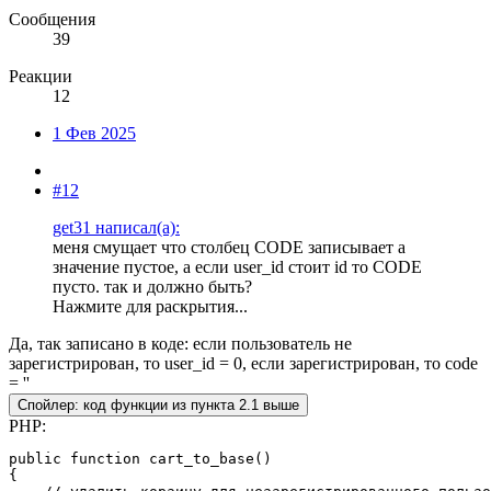
Сообщения
39
Реакции
12
1 Фев 2025
#12
get31 написал(а):
меня смущает что столбец CODE записывает а
значение пустое, а если user_id стоит id то CODE
пусто. так и должно быть?
Нажмите для раскрытия...
Да, так записано в коде: если пользователь не
зарегистрирован, то user_id = 0, если зарегистрирован, то code
= ''
Спойлер:
код функции из пункта 2.1 выше
PHP:
public function cart_to_base()

{
