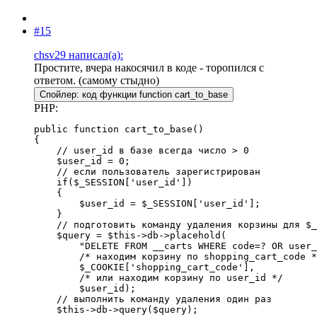
#15
chsv29 написал(а):
Простите, вчера накосячил в коде - торопился с
ответом. (самому стыдно)
Спойлер:
код функции function cart_to_base
PHP:
public function cart_to_base()

{

    // user_id в базе всегда число > 0

    $user_id = 0;

    // если пользователь зарегистрирован

    if($_SESSION['user_id'])

    {

        $user_id = $_SESSION['user_id'];

    }

    // подготовить команду удаления корзины для $_
    $query = $this->db->placehold(

        "DELETE FROM __carts WHERE code=? OR user_
        /* находим корзину по shopping_cart_code *
        $_COOKIE['shopping_cart_code'],

        /* или находим корзину по user_id */

        $user_id);

    // выполнить команду удаления один раз

    $this->db->query($query);
