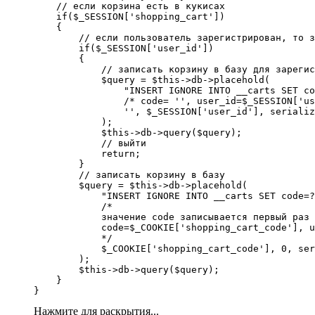
    // если корзина есть в кукисах

    if($_SESSION['shopping_cart'])

    {

        // если пользователь зарегистрирован, то з
        if($_SESSION['user_id'])

        {

            // записать корзину в базу для зарегис
            $query = $this->db->placehold(

                "INSERT IGNORE INTO __carts SET co
                /* code= '', user_id=$_SESSION['us
                '', $_SESSION['user_id'], serializ
            );

            $this->db->query($query);

            // выйти

            return;

        }

        // записать корзину в базу

        $query = $this->db->placehold(

            "INSERT IGNORE INTO __carts SET code=?
            /*

            значение code записывается первый раз

            code=$_COOKIE['shopping_cart_code'], u
            */

            $_COOKIE['shopping_cart_code'], 0, ser
        );

        $this->db->query($query);

    }

}
Нажмите для раскрытия...