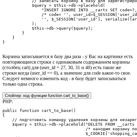
            // записать корзину в базу для зарегистриро
            $query = $this->db->placehold(

                "INSERT IGNORE INTO __carts SET code=?,
                /* code= '', user_id=$_SESSION['user_id
                '', $_SESSION['user_id'], serialize((ar
            );

            $this->db->query($query);

        }

    }

}
Корзина записывается в базу два раза - у Вас на картинке есть
повторяющиеся строки с одинаковым содержанием корзины
(столбец cart) для (user_id = 27, 30, 31 и 40) есть такие же
строки когда (user_id == 0), а значение для code какое-то свое.
Следует немного изменить код - в базу будет записываться
только одна строка.
Спойлер:
код функции function cart_to_base()
PHP:
public function cart_to_base()

{

    // подготовить команду удаления корзины для незарег
    $query = $this->db->placehold("DELETE FROM __carts 
                                  /* находим корзину по
                                  $_COOKIE['shopping_ca