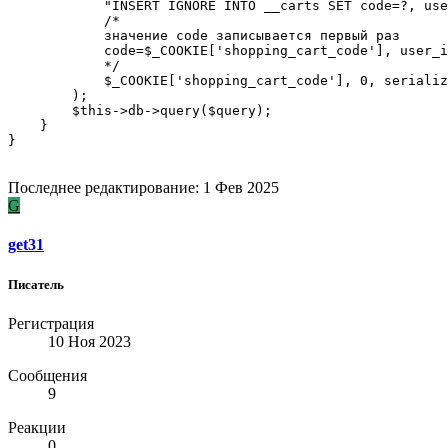
            "INSERT IGNORE INTO __carts SET code=?, use
            /*

            значение code записывается первый раз

            code=$_COOKIE['shopping_cart_code'], user_i
            */

            $_COOKIE['shopping_cart_code'], 0, serializ
        );

        $this->db->query($query);

    }

}
Последнее редактирование:
1 Фев 2025
G
get31
Писатель
Регистрация
10 Ноя 2023
Сообщения
9
Реакции
0