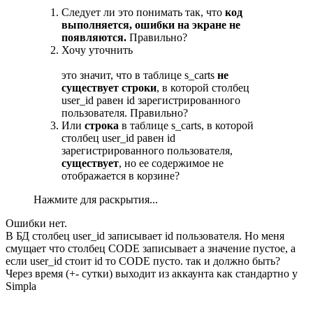
Следует ли это понимать так, что
код
выполняется, ошибки на экране не
появляются.
Правильно?
Хочу уточнить
это значит, что в таблице s_carts
не
существует строки
, в которой столбец
user_id равен id зарегистрированного
пользователя. Правильно?
Или
строка
в таблице s_carts, в которой
столбец user_id равен id
зарегистрированного пользователя,
существует
, но ее содержимое не
отображается в корзине?
Нажмите для раскрытия...
Ошибки нет.
В БД столбец user_id записывает id пользователя. Но меня
смущает что столбец CODE записывает а значение пустое, а
если user_id стоит id то CODE пусто. так и должно быть?
Через время (+- сутки) выходит из аккаунта как стандартно у
Simpla