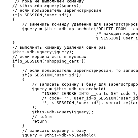
     // пока не выполняем команду

    // $this->db->query($query);

    // если пользователь зарегистрирован

    if($_SESSION['user_id'])

    {

        // заменить команду удаления для зарегитстриров
        $query = $this->db->placehold("DELETE FROM __ca
                                      /* находим корзин
                                      $_SESSION['user_i
    }

    // выполнить команду удаления один раз

    $this->db->query($query);

    // если корзина есть в кукисах

    if($_SESSION['shopping_cart'])

    {

        // если пользователь зарегистрирован, то записа
        if($_SESSION['user_id'])

        {

            // записать корзину в базу для зарегистриро
            $query = $this->db->placehold(

                "INSERT IGNORE INTO __carts SET code=?,
                /* code= '', user_id=$_SESSION['user_id
                '', $_SESSION['user_id'], serialize((ar
            );

            $this->db->query($query);

            // выйти

            return;

        }

        // записать корзину в базу

        $query = $this->db->placehold(
