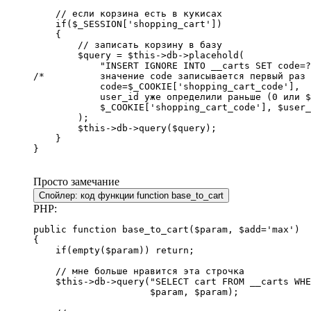
    // если корзина есть в кукисах

    if($_SESSION['shopping_cart'])

    {

        // записать корзину в базу

        $query = $this->db->placehold(

            "INSERT IGNORE INTO __carts SET code=?
/*          значение code записывается первый раз

            code=$_COOKIE['shopping_cart_code'],

            user_id уже определили раньше (0 или $
            $_COOKIE['shopping_cart_code'], $user_
        );

        $this->db->query($query);

    }

}
Просто замечание
Спойлер:
код функции function base_to_cart
PHP:
public function base_to_cart($param, $add='max')

{

    if(empty($param)) return;

    // мне больше нравится эта строчка

    $this->db->query("SELECT cart FROM __carts WHE
                     $param, $param);
