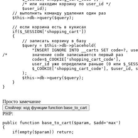
        /* или находим корзину по user_id */

        $user_id);

    // выполнить команду удаления один раз

    $this->db->query($query);

    // если корзина есть в кукисах

    if($_SESSION['shopping_cart'])

    {

        // записать корзину в базу

        $query = $this->db->placehold(

            "INSERT IGNORE INTO __carts SET code=?, use
/*          значение code записывается первый раз

            code=$_COOKIE['shopping_cart_code'],

            user_id уже определили раньше (0 или $_SESS
            $_COOKIE['shopping_cart_code'], $user_id, s
        );

        $this->db->query($query);

    }

}
Просто замечание
Спойлер:
код функции function base_to_cart
PHP:
public function base_to_cart($param, $add='max')

{

    if(empty($param)) return;
