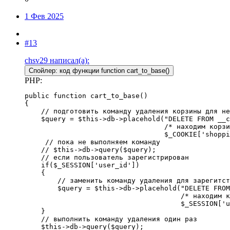
1 Фев 2025
#13
chsv29 написал(а):
Спойлер:
код функции function cart_to_base()
PHP:
public function cart_to_base()

{

    // подготовить команду удаления корзины для не
    $query = $this->db->placehold("DELETE FROM __c
                                  /* находим корзи
                                  $_COOKIE['shoppi
     // пока не выполняем команду

    // $this->db->query($query);

    // если пользователь зарегистрирован

    if($_SESSION['user_id'])

    {

        // заменить команду удаления для зарегитст
        $query = $this->db->placehold("DELETE FROM
                                      /* находим к
                                      $_SESSION['u
    }

    // выполнить команду удаления один раз

    $this->db->query($query);
