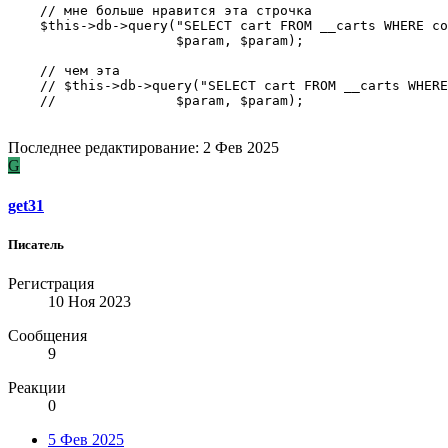
    // мне больше нравится эта строчка

    $this->db->query("SELECT cart FROM __carts WHERE co
                     $param, $param);

    // чем эта

    // $this->db->query("SELECT cart FROM __carts WHERE
    //               $param, $param);
Последнее редактирование:
2 Фев 2025
G
get31
Писатель
Регистрация
10 Ноя 2023
Сообщения
9
Реакции
0
5 Фев 2025