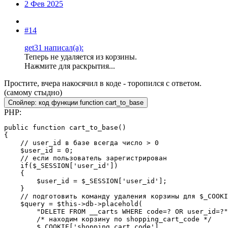
2 Фев 2025
#14
get31 написал(а):
Теперь не удаляется из корзины.
Нажмите для раскрытия...
Простите, вчера накосячил в коде - торопился с ответом.
(самому стыдно)
Спойлер:
код функции function cart_to_base
PHP:
public function cart_to_base()

{

    // user_id в базе всегда число > 0

    $user_id = 0;

    // если пользователь зарегистрирован

    if($_SESSION['user_id'])

    {

        $user_id = $_SESSION['user_id'];

    }

    // подготовить команду удаления корзины для $_COOKI
    $query = $this->db->placehold(

        "DELETE FROM __carts WHERE code=? OR user_id=?"
        /* находим корзину по shopping_cart_code */

        $_COOKIE['shopping_cart_code'],
