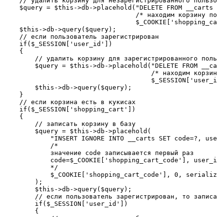
    // удалить корзину для незарегистрированного пользо
    $query = $this->db->placehold("DELETE FROM __carts 
                                  /* находим корзину по
                                  $_COOKIE['shopping_ca
    $this->db->query($query);

    // если пользователь зарегистрирован

    if($_SESSION['user_id'])

    {

        // удалить корзину для зарегистрированного поль
        $query = $this->db->placehold("DELETE FROM __ca
                                      /* находим корзин
                                      $_SESSION['user_i
        $this->db->query($query);

    }

    // если корзина есть в кукисах

    if($_SESSION['shopping_cart'])

    {

        // записать корзину в базу

        $query = $this->db->placehold(

            "INSERT IGNORE INTO __carts SET code=?, use
            /*

            значение code записывается первый раз

            code=$_COOKIE['shopping_cart_code'], user_i
            */

            $_COOKIE['shopping_cart_code'], 0, serializ
        );

        $this->db->query($query);

        // если пользователь зарегистрирован, то записа
        if($_SESSION['user_id'])

        {
