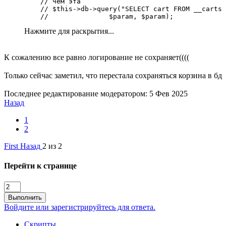
    // чем эта

    // $this->db->query("SELECT cart FROM __carts 
    //               $param, $param);
Нажмите для раскрытия...
К сожалению все равно логирование не сохраняет((((
Только сейчас заметил, что перестала сохраняться корзина в бд
Последнее редактирование модератором:
5 Фев 2025
Назад
1
2
First
Назад
2 из 2
Перейти к странице
Выполнить
Войдите или зарегистрируйтесь для ответа.
Скрипты