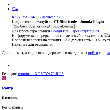
#34
KOSTYA79-RUS написал(а):
Поделитесь пожалуйста
YT Shortcode - Joomla Plugin
Спойлер:
Ссылка на сайт разработчика
Для просмотра ссылки
Войди
или
Зарегистрируйся
На форуме всё перерыл, нет нигде и в сборках нет его
Последняя версия на сегодня 1.2.2 (у меня есть 1.0.6, но с
Нажмите для раскрытия...
Для просмотра скрытого содержимого вы должны
войти
или
з
Реакции:
mumins
и
KOSTYA79-RUS
W
wolfzp
Постоялец
Регистрация