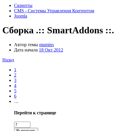
Скрипты
CMS - Системы Управления Контентом
Joomla
Сборка
.:: SmartAddons ::.
Автор темы
mumins
Дата начала
18 Окт 2012
Назад
1
2
3
4
5
6
…
Перейти к странице
Выполнить