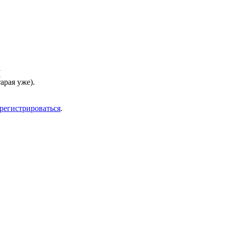
тарая уже).
арегистрироваться
.