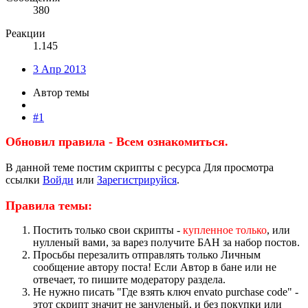
380
Реакции
1.145
3 Апр 2013
Автор темы
#1
Обновил правила - Всем ознакомиться.
В данной теме постим скрипты с ресурса
Для просмотра
ссылки
Войди
или
Зарегистрируйся
.
Правила темы:
Постить только свои скрипты -
купленное только
, или
нулленый вами, за варез получите БАН за набор постов.
Просьбы перезалить отправлять только Личным
сообщение автору поста! Если Автор в бане или не
отвечает, то пишите модератору раздела.
Не нужно писать "Где взять ключ envato purchase code" -
этот скрипт значит не зануленый, и без покупки или