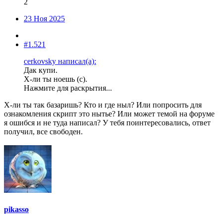
2
23 Ноя 2025
#1.521
cerkovsky написал(а):
Дак купи.
Х-ли ты ноешь (с).
Нажмите для раскрытия...
Х-ли ты так базаришь? Кто и где ныл? Или попросить для
ознакомления скрипт это нытье? Или может темой на форуме
я ошибся и не туда написал? У тебя поинтересовались, ответ
получил, все свободен.
pikasso