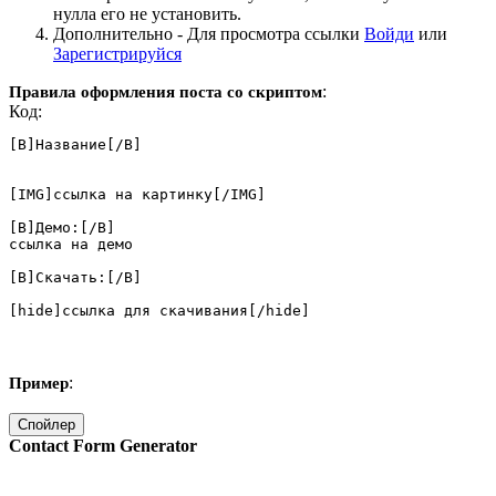
нулла его не установить.
Дополнительно -
Для просмотра ссылки
Войди
или
Зарегистрируйся
:
Правила оформления поста со скриптом
Код:
[B]Название[/B]

[IMG]ссылка на картинку[/IMG]

[B]Демо:[/B]

ссылка на демо

[B]Скачать:[/B]

[hide]ссылка для скачивания[/hide]
:
Пример
Спойлер
Contact Form Generator