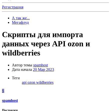
Регистрация
А так же...
Мегафлуд
Скрипты для импорта
данных через API ozon и
wildberries
Автор темы
spamhost
Дата начала
20 Мар 2023
Теги
api
ozon
wildberries
S
spamhost
Постоялец