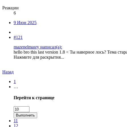
Реакции
6
9 Июн 2025
#121
mazenelmasry написал(а):
hello bro this last version 1.8 < Ты наверное лось? Тема ст
Нажмите для раскрытия...
Назад
1
…
Перейти к странице
Выполнить
11
12