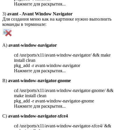
Нажмите для раскрытия...
3)
avant - Avant Window Navigator
Для создания меню как на картинке нужно выполнить
команды в терминале:
A)
avant-window-navigator
cd /usr/ports/x11/avant-window-navigator/ && make
install clean
pkg_add -r avant-window-navigator
Нажмите для раскрытия...
B)
avant-window-navigator-gnome
cd /usr/ports/x11/avant-window-navigator-gnome/ &&
make install clean
pkg_add -r avant-window-navigator-gnome
Нажмите для раскрытия...
C)
avant-window-navigator-xfce4
cd /usr/ports/x11/avant-window-navigator-xfce4/ &&