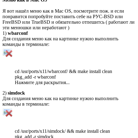
Я вот нашёл меню как в Mac OS, посмотрите пож. и если
понравится попробуйте поставить себе на РУС-BSD или
FreeBSD или TrueBSD и обязательно отпешитсь ( работают ли
эти менюшки или неработают )
1)
wbarconf
Для создания меню как на картинке нужно выполнить
команды в терминале:
cd /usr/ports/x11/wbarconf/ && make install clean
pkg_add -r wbarconf
Нажмите для раскрытия...
2)
simdock
Для создания меню как на картинке нужно выполнить
команды в терминале:
cd /usr/ports/x11/simdock/ && make install clean
pkg_add -r simdock