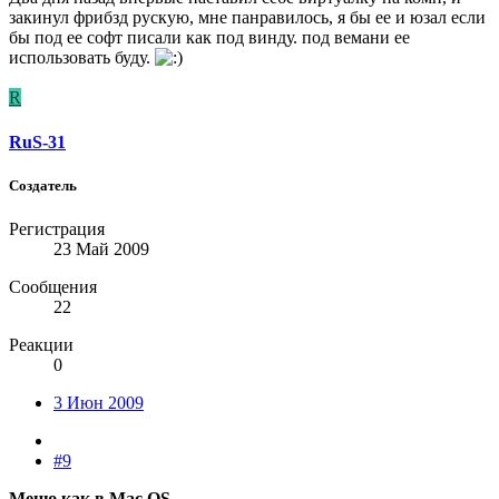
закинул фрибзд рускую, мне панравилось, я бы ее и юзал если
бы под ее софт писали как под винду. под вемани ее
использовать буду.
R
RuS-31
Создатель
Регистрация
23 Май 2009
Сообщения
22
Реакции
0
3 Июн 2009
#9
Меню как в Mac OS