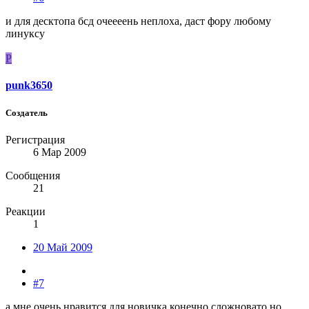
и для десктопа бсд очеееень неплоха, даст фору любому
линуксу
P
punk3650
Создатель
Регистрация
6 Мар 2009
Сообщения
21
Реакции
1
20 Май 2009
#7
а мне очень нравится.для новичка конечно сложновато,но