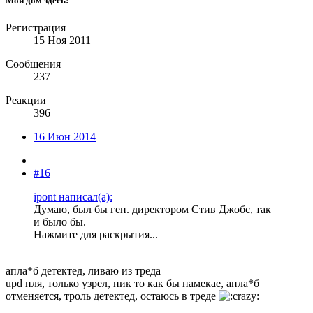
Мой дом здесь!
Регистрация
15 Ноя 2011
Сообщения
237
Реакции
396
16 Июн 2014
#16
ipont написал(а):
Думаю, был бы ген. директором Стив Джобс, так
и было бы.
Нажмите для раскрытия...
апла*б детектед, ливаю из треда
upd пля, только узрел, ник то как бы намекае, апла*б
отменяется, троль детектед, остаюсь в треде