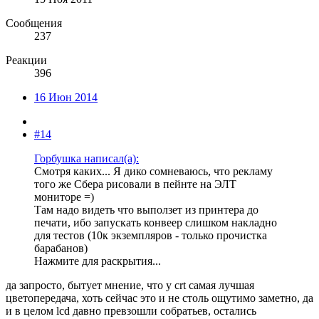
Сообщения
237
Реакции
396
16 Июн 2014
#14
Горбушка написал(а):
Смотря каких... Я дико сомневаюсь, что рекламу
того же Сбера рисовали в пейнте на ЭЛТ
мониторе =)
Там надо видеть что выползет из принтера до
печати, ибо запускать конвеер слишком накладно
для тестов (10к экземпляров - только прочистка
барабанов)
Нажмите для раскрытия...
да запросто, бытует мнение, что у crt самая лучшая
цветопередача, хоть сейчас это и не столь ощутимо заметно, да
и в целом lcd давно превзошли собратьев, остались