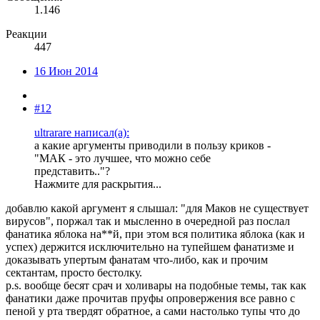
1.146
Реакции
447
16 Июн 2014
#12
ultrarare написал(а):
а какие аргументы приводили в пользу криков -
"МАК - это лучшее, что можно себе
представить.."?
Нажмите для раскрытия...
добавлю какой аргумент я слышал: "для Маков не существует
вирусов", поржал так и мысленно в очередной раз послал
фанатика яблока на**й, при этом вся политика яблока (как и
успех) держится исключительно на тупейшем фанатизме и
доказывать упертым фанатам что-либо, как и прочим
сектантам, просто бестолку.
p.s. вообще бесят срач и холивары на подобные темы, так как
фанатики даже прочитав пруфы опровержения все равно с
пеной у рта твердят обратное, а сами настолько тупы что до