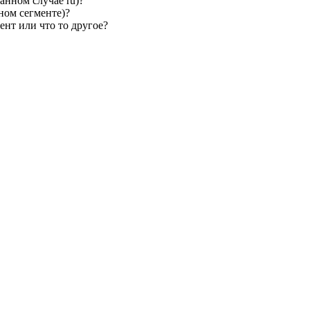
анном случае ru)?
ыном сегменте)?
ент или что то другое?