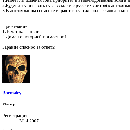
1.Имеет ли доменая зона приоритет в выдачи(доменная зона в д
2.Будет ли учитывать гугл, ссылки с русских сайтов(в англояз
3.В англоязыном сегменте играют такую же роль ссылки и конт
Примечание:
1.Тематика финансы.
2.Домен с историей и имеет pr 1.
Зарание спасибо за ответы.
Bormaley
Мастер
Регистрация
11 Май 2007