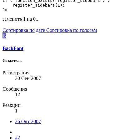
if ( function_exists('register_sidebars') )

    register_sidebars(1);

?>
заменить 1 на 0..
Сортировка по дате
Сортировка по голосам
B
BackFont
Создатель
Регистрация
30 Сен 2007
Сообщения
12
Реакции
1
26 Окт 2007
#2